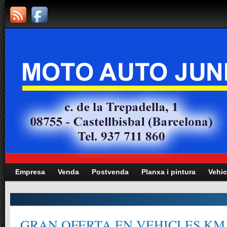
Empresa
Venda
Postvenda
Planxa i pintura
Vehic
Manteniment totes les marques i mode