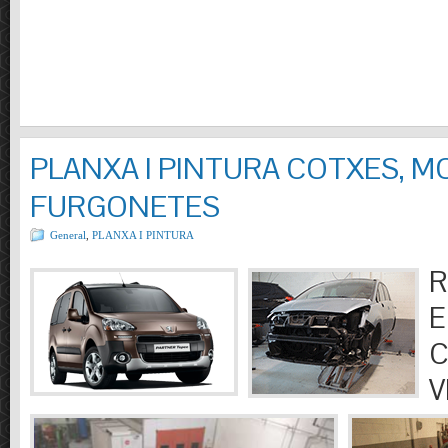
PLANXA I PINTURA COTXES, M
FURGONETES
General
,
PLANXA I PINTURA
R
E
C
V