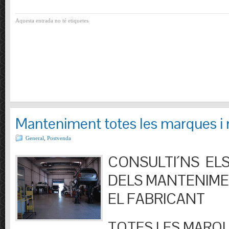
Aquesta entrada no té etiquetes
Manteniment totes les marques i
General
,
Postvenda
CONSULTI´NS ELS
DELS MANTENIM
EL FABRICANT
TOTES LES MARQU