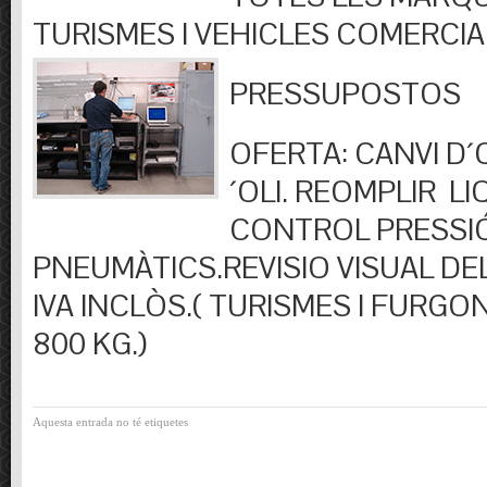
TURISMES I VEHICLES COMERCIA
PRESSUPOSTOS
OFERTA: CANVI D´OL
´OLI. REOMPLIR LIQ
CONTROL PRESSI
PNEUMÀTICS.REVISIO VISUAL DEL
IVA INCLÒS.( TURISMES I FURGO
800 KG.)
Aquesta entrada no té etiquetes