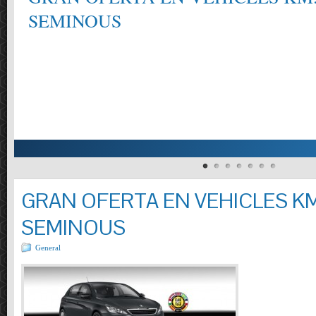
CONSULTI´NS ELS REQUISITS DELS MANTENIMENTS SEGONS EL FAB
MODELS, TURISMES I VEHICLES COMERCIALS PRESSUPOSTOS OFERTA: 
REOMPLIR LIQUIDS . CONTROL PRESSIÓ PNEUMÀTICS.REVISIO VISUAL
INCLÒS.( TURISMES I FURGONETES FINS A 800 KG.)
GRAN OFERTA EN VEHICLES KM
SEMINOUS
General