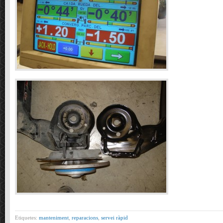
Etiquetes:
manteniment
,
reparacions
,
servei ràpid