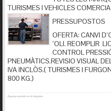
TURISMES I VEHICLES COMERCIA
PRESSUPOSTOS
OFERTA: CANVI D´OL
´OLI. REOMPLIR LIQ
CONTROL PRESSI
PNEUMÀTICS.REVISIO VISUAL DEL
IVA INCLÒS.( TURISMES I FURGO
800 KG.)
Aquesta entrada no té etiquetes