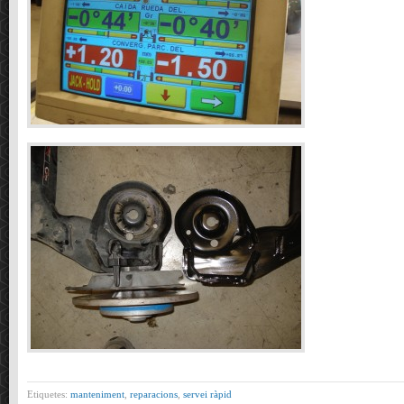
Etiquetes:
manteniment
,
reparacions
,
servei ràpid