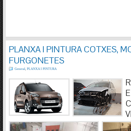
PLANXA I PINTURA COTXES, M
FURGONETES
General
,
PLANXA I PINTURA
R
E
C
V