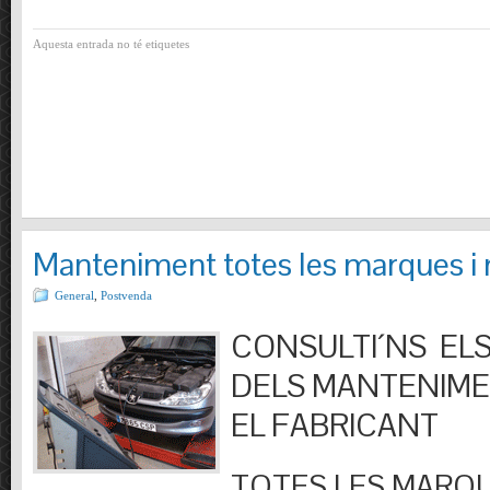
Aquesta entrada no té etiquetes
Manteniment totes les marques i
General
,
Postvenda
CONSULTI´NS ELS
DELS MANTENIM
EL FABRICANT
TOTES LES MARQU