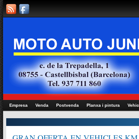
Empresa
Venda
Postvenda
Planxa i pintura
Vehic
GRAN OFERTA EN VEHICLES KM.