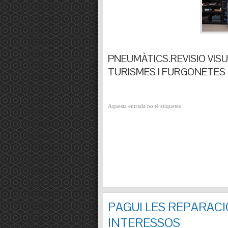
PNEUMÀTICS.REVISIO VISUA
TURISMES I FURGONETES F
Aquesta entrada no té etiquetes
PAGUI LES REPARACI
INTERESSOS