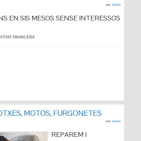
per
admin
NS EN SIS MESOS SENSE INTERESSOS
NTITAT FINANCERA
COTXES, MOTOS, FURGONETES
per
admin
REPARE
M I