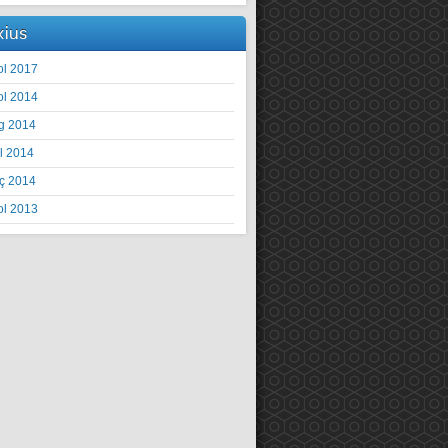
xius
ol 2017
ol 2014
g 2014
il 2014
ç 2014
ol 2013