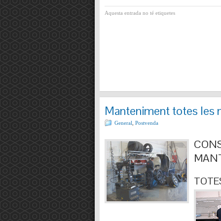
Aquesta entrada no té etiquetes
Manteniment totes les 
General
,
Postvenda
CONS
MANT
TOTES