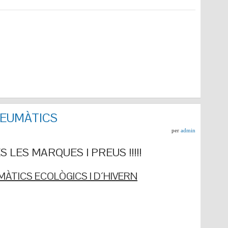
NEUMÀTICS
per
admin
 LES MARQUES I PREUS !!!!!
ÀTICS ECOLÒGICS I D´HIVERN