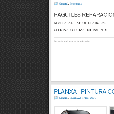
General
,
Postvenda
PAGUI LES REPARACIO
DESPESES D´ESTUDI I GESTIÓ . 3%
OFERTA SUBJECTA AL DICTAMEN DE L´E
Aquesta entrada no té etiquetes
PLANXA I PINTURA 
General
,
PLANXA I PINTURA