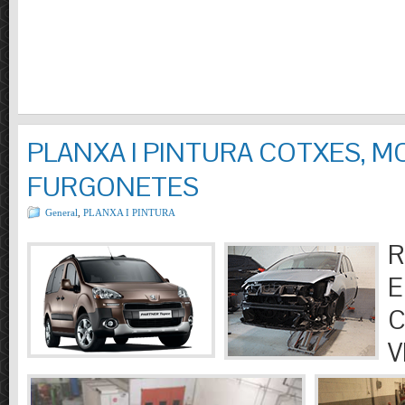
PLANXA I PINTURA COTXES, M
FURGONETES
General
,
PLANXA I PINTURA
R
E
C
V