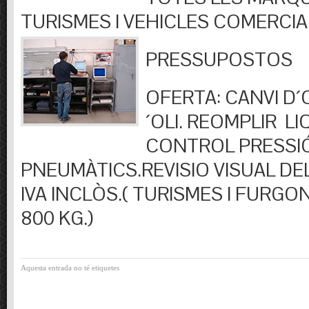
TURISMES I VEHICLES COMERCIA
PRESSUPOSTOS
OFERTA: CANVI D´OL
´OLI. REOMPLIR LIQ
CONTROL PRESSI
PNEUMÀTICS.REVISIO VISUAL DEL
IVA INCLÒS.( TURISMES I FURGO
800 KG.)
Aquesta entrada no té etiquetes