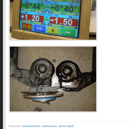
Etiquetes:
manteniment
,
reparacions
,
servei ràpid