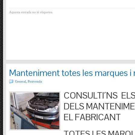
Aquesta entrada no té etiquetes
Manteniment totes les marques i
General
,
Postvenda
CONSULTI´NS ELS
DELS MANTENIM
EL FABRICANT
TOTES LES MARQU