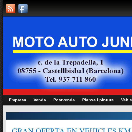
Empresa
Venda
Postvenda
Planxa i pintura
Vehic
GRAN OFERTA EN VEHICLES KM.