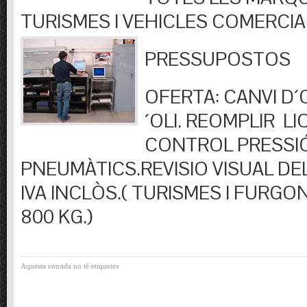
TURISMES I VEHICLES COMERCIA
PRESSUPOSTOS
OFERTA: CANVI D´OL
´OLI. REOMPLIR LIQ
CONTROL PRESSI
PNEUMÀTICS.REVISIO VISUAL DEL
IVA INCLÒS.( TURISMES I FURGO
800 KG.)
Aquesta entrada no té etiquetes