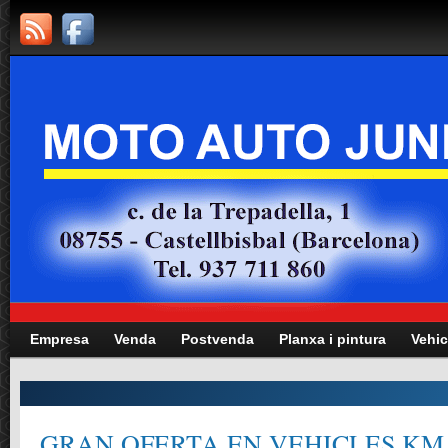
Empresa
Venda
Postvenda
Planxa i pintura
Vehic
GRAN OFERTA EN VEHICLES KM.