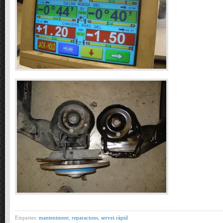
Etiquetes:
manteniment
,
reparacions
,
servei ràpid