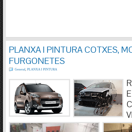
PLANXA I PINTURA COTXES, M
FURGONETES
General
,
PLANXA I PINTURA
R
E
C
V