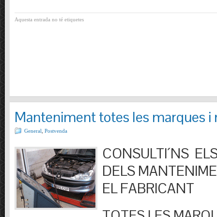
Aquesta entrada no té etiquetes
Manteniment totes les marques i
General
,
Postvenda
CONSULTI´NS ELS
DELS MANTENIM
EL FABRICANT
TOTES LES MARQU