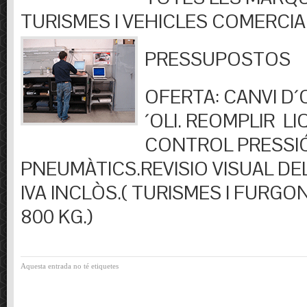
TURISMES I VEHICLES COMERCIA
PRESSUPOSTOS
OFERTA: CANVI D´OL
´OLI. REOMPLIR LIQ
CONTROL PRESSI
PNEUMÀTICS.REVISIO VISUAL DEL
IVA INCLÒS.( TURISMES I FURGO
800 KG.)
Aquesta entrada no té etiquetes