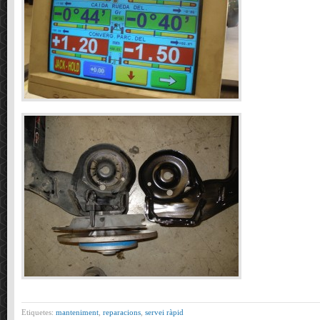
Etiquetes:
manteniment
,
reparacions
,
servei ràpid