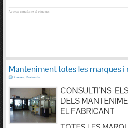
Aquesta entrada no té etiquetes
Manteniment totes les marques i
General
,
Postvenda
CONSULTI´NS ELS
DELS MANTENIM
EL FABRICANT
TOTES LES MARQU