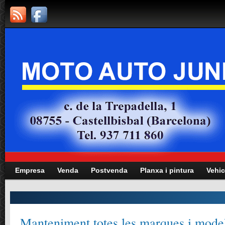
Empresa
Venda
Postvenda
Planxa i pintura
Vehic
Manteniment totes les marques i mode