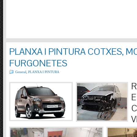
PLANXA I PINTURA COTXES, M
FURGONETES
General
,
PLANXA I PINTURA
R
E
C
V