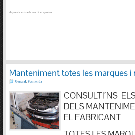
Aquesta entrada no té etiquetes
Manteniment totes les marques i
General
,
Postvenda
CONSULTI´NS ELS
DELS MANTENIM
EL FABRICANT
TOTES LES MARQU