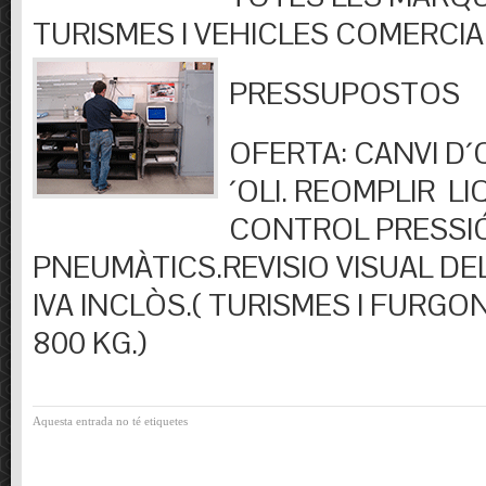
TURISMES I VEHICLES COMERCIA
PRESSUPOSTOS
OFERTA: CANVI D´OL
´OLI. REOMPLIR LIQ
CONTROL PRESSI
PNEUMÀTICS.REVISIO VISUAL DEL
IVA INCLÒS.( TURISMES I FURGO
800 KG.)
Aquesta entrada no té etiquetes