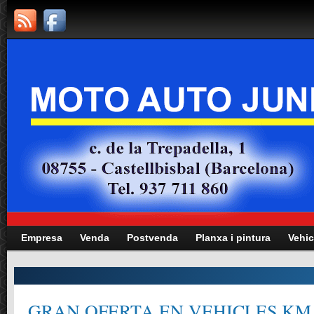
Empresa
Venda
Postvenda
Planxa i pintura
Vehic
GRAN OFERTA EN VEHICLES KM.