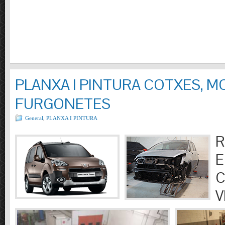
PLANXA I PINTURA COTXES, M
FURGONETES
General
,
PLANXA I PINTURA
R
E
C
V