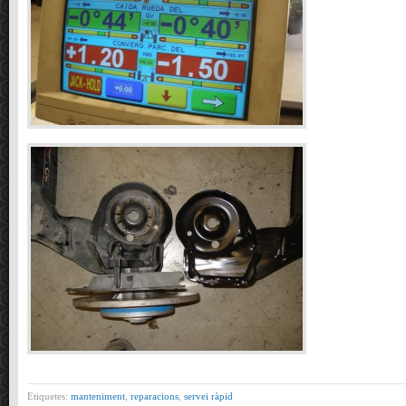
Etiquetes:
manteniment
,
reparacions
,
servei ràpid