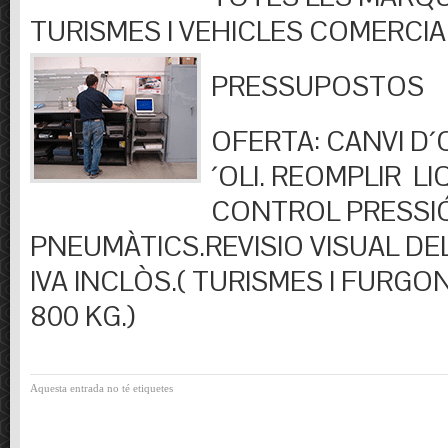
TURISMES I VEHICLES COMERCIA
PRESSUPOSTOS
OFERTA: CANVI D´OL
´OLI. REOMPLIR LIQ
CONTROL PRESSI
PNEUMÀTICS.REVISIO VISUAL DEL
IVA INCLÒS.( TURISMES I FURGO
800 KG.)
Aquesta entrada no té etiquetes