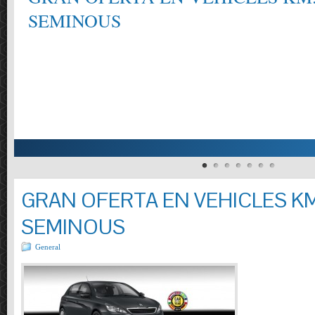
CONSULTI´NS ELS REQUISITS DELS MANTENIMENTS SEGONS EL FAB
MODELS, TURISMES I VEHICLES COMERCIALS PRESSUPOSTOS OFERTA: 
REOMPLIR LIQUIDS . CONTROL PRESSIÓ PNEUMÀTICS.REVISIO VISUAL
INCLÒS.( TURISMES I FURGONETES FINS A 800 KG.)
GRAN OFERTA EN VEHICLES KM
SEMINOUS
General