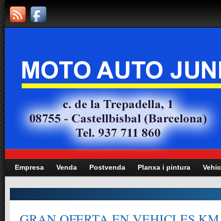
Empresa
Venda
Postvenda
Planxa i pintura
Vehic
Manteniment totes les marques i mode