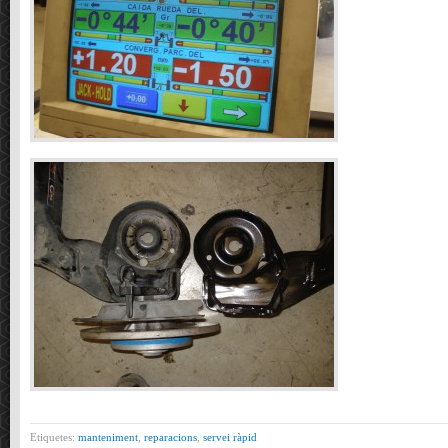
Etiquetes:
manteniment
,
reparacions
,
servei ràpid