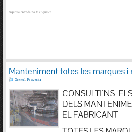
Aquesta entrada no té etiquetes
Manteniment totes les marques i
General
,
Postvenda
CONSULTI´NS ELS
DELS MANTENIM
EL FABRICANT
TOTES LES MARQU