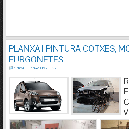
PLANXA I PINTURA COTXES, M
FURGONETES
General
,
PLANXA I PINTURA
R
E
C
V