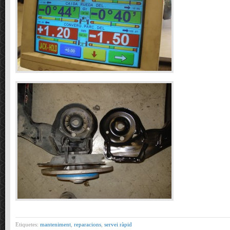
Etiquetes:
manteniment
,
reparacions
,
servei ràpid