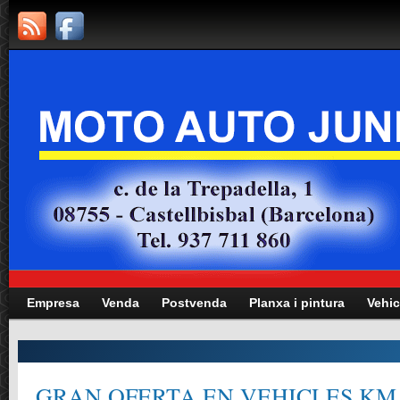
Empresa
Venda
Postvenda
Planxa i pintura
Vehic
RAN OFERTA EN VEHICLES KM.0, G