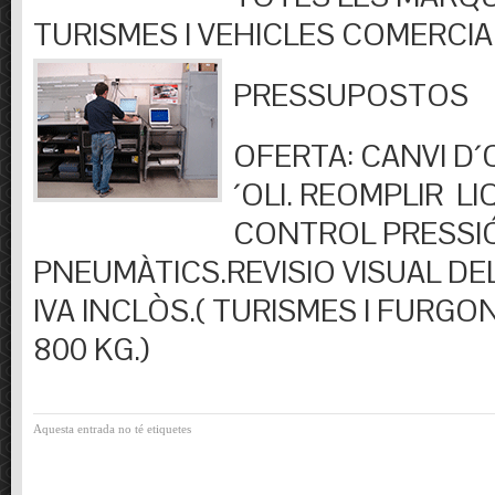
TURISMES I VEHICLES COMERCIA
PRESSUPOSTOS
OFERTA: CANVI D´OL
´OLI. REOMPLIR LIQ
CONTROL PRESSI
PNEUMÀTICS.REVISIO VISUAL DEL
IVA INCLÒS.( TURISMES I FURGO
800 KG.)
Aquesta entrada no té etiquetes