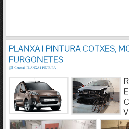
PLANXA I PINTURA COTXES, M
FURGONETES
General
,
PLANXA I PINTURA
R
E
C
V