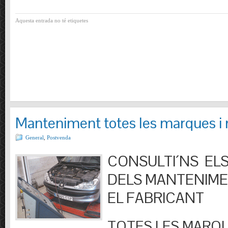
Aquesta entrada no té etiquetes
Manteniment totes les marques i
General
,
Postvenda
CONSULTI´NS ELS
DELS MANTENIM
EL FABRICANT
TOTES LES MARQU