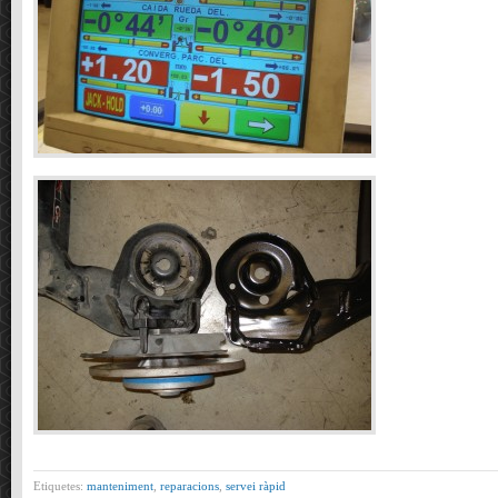
Etiquetes:
manteniment
,
reparacions
,
servei ràpid