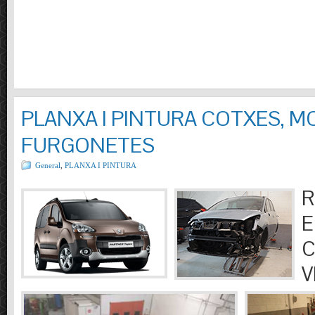
PLANXA I PINTURA COTXES, M
FURGONETES
General
,
PLANXA I PINTURA
R
E
C
V