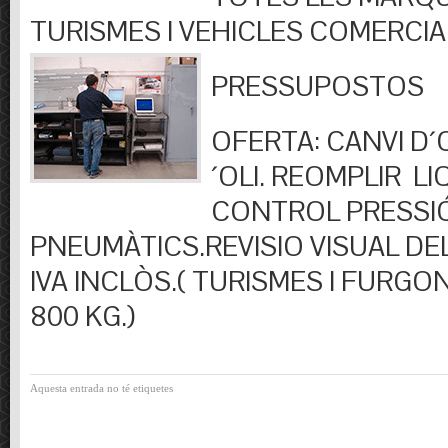
TURISMES I VEHICLES COMERCIA
PRESSUPOSTOS
OFERTA: CANVI D´OL
´OLI. REOMPLIR LIQ
CONTROL PRESSI
PNEUMÀTICS.REVISIO VISUAL DEL
IVA INCLÒS.( TURISMES I FURGO
800 KG.)
Aquesta entrada no té etiquetes