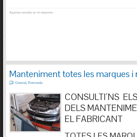
Aquesta entrada no té etiquetes
Manteniment totes les marques i
General
,
Postvenda
CONSULTI´NS ELS
DELS MANTENIM
EL FABRICANT
TOTES LES MARQU