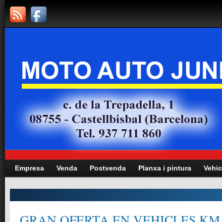
Empresa
Venda
Postvenda
Planxa i pintura
Vehic
GRAN OFERTA EN VEHICLES KM.