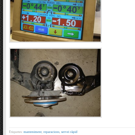
Etiquetes:
manteniment
,
reparacions
,
servei ràpid