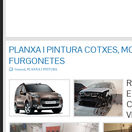
PLANXA I PINTURA COTXES, M
FURGONETES
General
,
PLANXA I PINTURA
R
E
C
V