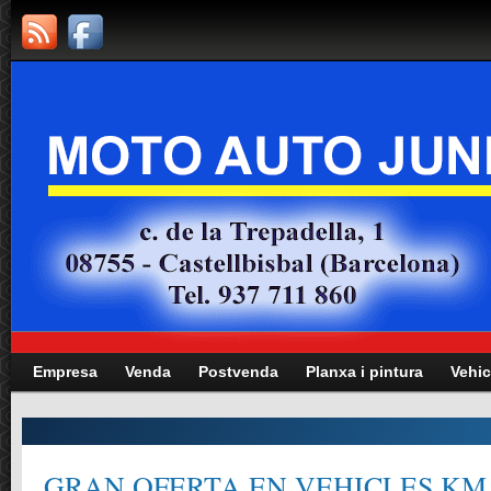
Empresa
Venda
Postvenda
Planxa i pintura
Vehic
GRAN OFERTA EN VEHICLES KM.