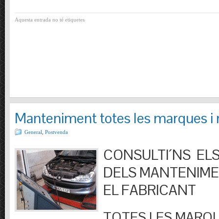
Aquesta entrada no té etiquetes
Manteniment totes les marques i
General
,
Postvenda
CONSULTI´NS ELS
DELS MANTENIM
EL FABRICANT
TOTES LES MARQU