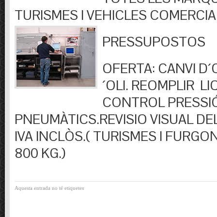
TURISMES I VEHICLES COMERCIA
PRESSUPOSTOS
OFERTA: CANVI D´OL
´OLI. REOMPLIR LIQ
CONTROL PRESSI
PNEUMÀTICS.REVISIO VISUAL DEL
IVA INCLÒS.( TURISMES I FURGO
800 KG.)
Aquesta entrada no té etiquetes