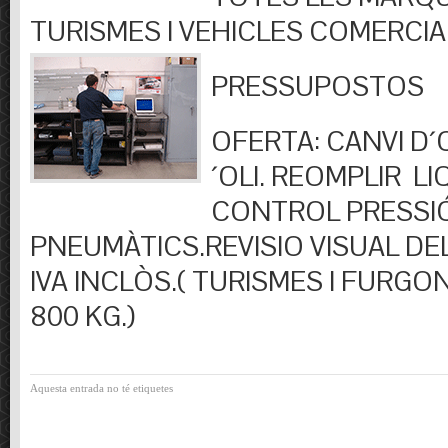
TURISMES I VEHICLES COMERCIA
PRESSUPOSTOS
OFERTA: CANVI D´OL
´OLI. REOMPLIR LIQ
CONTROL PRESSI
PNEUMÀTICS.REVISIO VISUAL DEL
IVA INCLÒS.( TURISMES I FURGO
800 KG.)
Aquesta entrada no té etiquetes