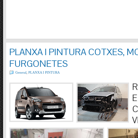
PLANXA I PINTURA COTXES, M
FURGONETES
General
,
PLANXA I PINTURA
R
E
C
V