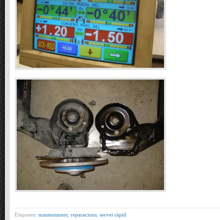
Etiquetes:
manteniment
,
reparacions
,
servei ràpid