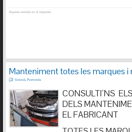
Aquesta entrada no té etiquetes
Manteniment totes les marques i
General
,
Postvenda
CONSULTI´NS ELS
DELS MANTENIM
EL FABRICANT
TOTES LES MARQU