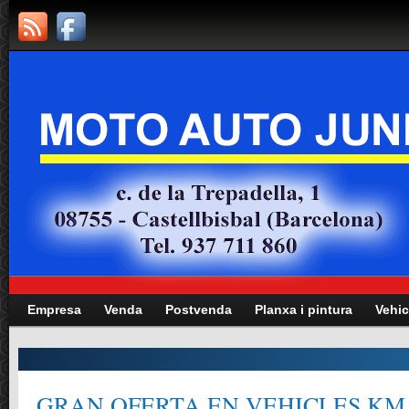
Empresa
Venda
Postvenda
Planxa i pintura
Vehic
GRAN OFERTA EN VEHICLES KM.