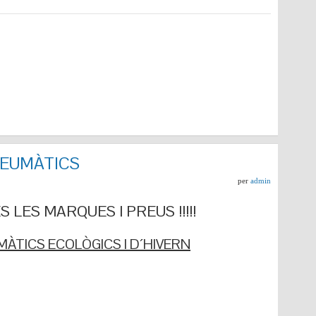
NEUMÀTICS
per
admin
 LES MARQUES I PREUS !!!!!
ÀTICS ECOLÒGICS I D´HIVERN