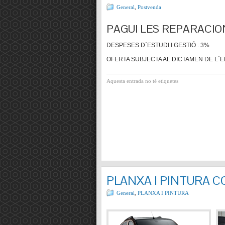
General
,
Postvenda
PAGUI LES REPARACIO
DESPESES D´ESTUDI I GESTIÓ . 3%
OFERTA SUBJECTA AL DICTAMEN DE L´E
Aquesta entrada no té etiquetes
PLANXA I PINTURA 
General
,
PLANXA I PINTURA