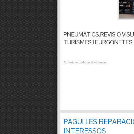
PNEUMÀTICS.REVISIO VISUA
TURISMES I FURGONETES F
Aquesta entrada no té etiquetes
PAGUI LES REPARACI
INTERESSOS