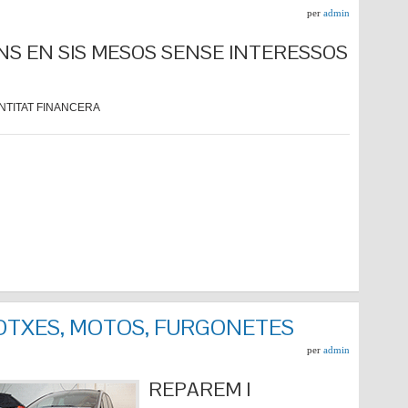
per
admin
NS EN SIS MESOS SENSE INTERESSOS
NTITAT FINANCERA
COTXES, MOTOS, FURGONETES
per
admin
REPARE
M I