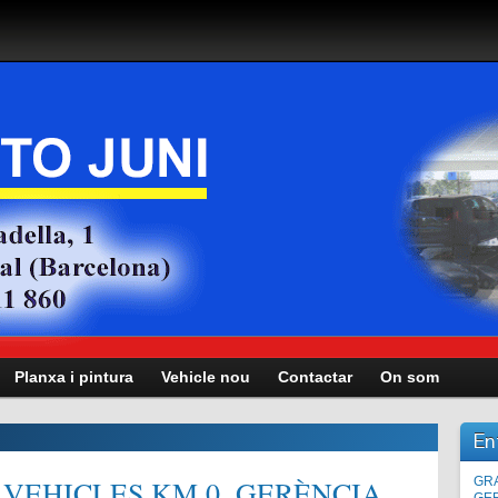
Planxa i pintura
Vehicle nou
Contactar
On som
En
VEHICLES KM.0, GERÈNCIA,
Man
GRA