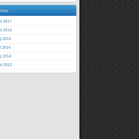
xius
ol 2017
ol 2014
g 2014
il 2014
ç 2014
ol 2013