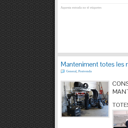
Aquesta entrada no té etiquetes
Manteniment totes les 
General
,
Postvenda
CONS
MANT
TOTES