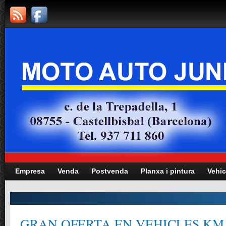
Empresa
Venda
Postvenda
Planxa i pintura
Vehic
GRAN OFERTA EN VEHICLES KM.