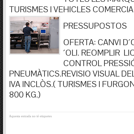
TURISMES I VEHICLES COMERCIA
PRESSUPOSTOS
OFERTA: CANVI D´OL
´OLI. REOMPLIR LIQ
CONTROL PRESSI
PNEUMÀTICS.REVISIO VISUAL DEL
IVA INCLÒS.( TURISMES I FURGO
800 KG.)
Aquesta entrada no té etiquetes