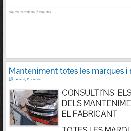
Aquesta entrada no té etiquetes
Manteniment totes les marques i
General
,
Postvenda
CONSULTI´NS ELS
DELS MANTENIM
EL FABRICANT
TOTES LES MARQU