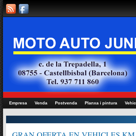
Empresa
Venda
Postvenda
Planxa i pintura
Vehic
GRAN OFERTA EN VEHICLES KM.