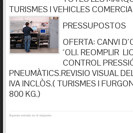
TURISMES I VEHICLES COMERCIA
PRESSUPOSTOS
OFERTA: CANVI D´OL
´OLI. REOMPLIR LIQ
CONTROL PRESSI
PNEUMÀTICS.REVISIO VISUAL DEL
IVA INCLÒS.( TURISMES I FURGO
800 KG.)
Aquesta entrada no té etiquetes