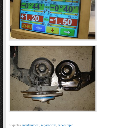
Etiquetes:
manteniment
,
reparacions
,
servei ràpid