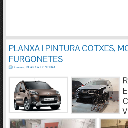
PLANXA I PINTURA COTXES, M
FURGONETES
General
,
PLANXA I PINTURA
R
E
C
V