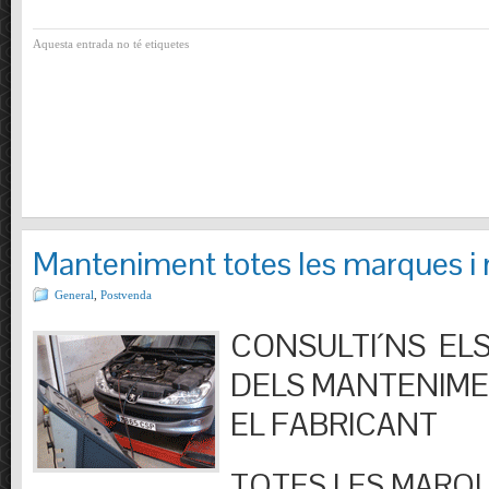
Aquesta entrada no té etiquetes
Manteniment totes les marques i
General
,
Postvenda
CONSULTI´NS ELS
DELS MANTENIM
EL FABRICANT
TOTES LES MARQU