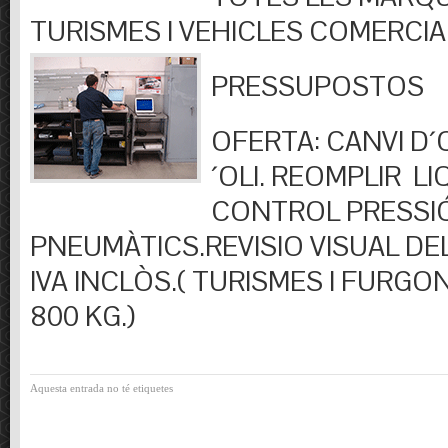
TURISMES I VEHICLES COMERCIA
PRESSUPOSTOS
OFERTA: CANVI D´OL
´OLI. REOMPLIR LIQ
CONTROL PRESSI
PNEUMÀTICS.REVISIO VISUAL DEL
IVA INCLÒS.( TURISMES I FURGO
800 KG.)
Aquesta entrada no té etiquetes