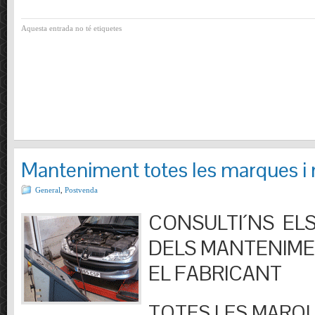
Aquesta entrada no té etiquetes
Manteniment totes les marques i
General
,
Postvenda
CONSULTI´NS ELS
DELS MANTENIM
EL FABRICANT
TOTES LES MARQU