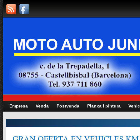
Empresa
Venda
Postvenda
Planxa i pintura
Vehic
GRAN OFERTA EN VEHICLES KM.