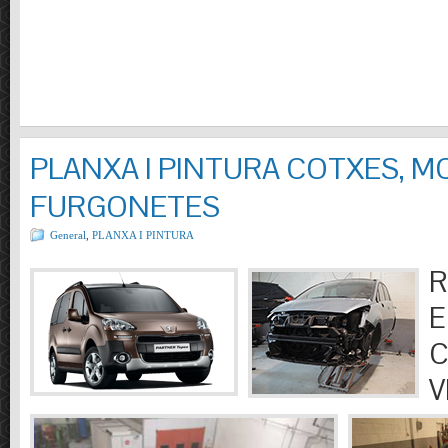
PLANXA I PINTURA COTXES, M
FURGONETES
General
,
PLANXA I PINTURA
R
E
C
V