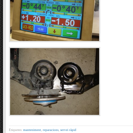
Etiquetes:
manteniment
,
reparacions
,
servei ràpid