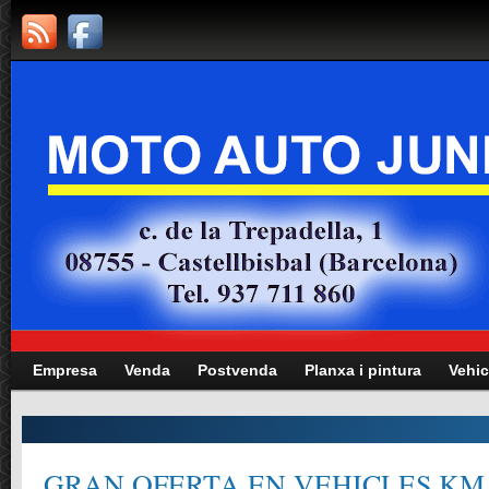
Empresa
Venda
Postvenda
Planxa i pintura
Vehic
GRAN OFERTA EN VEHICLES KM.