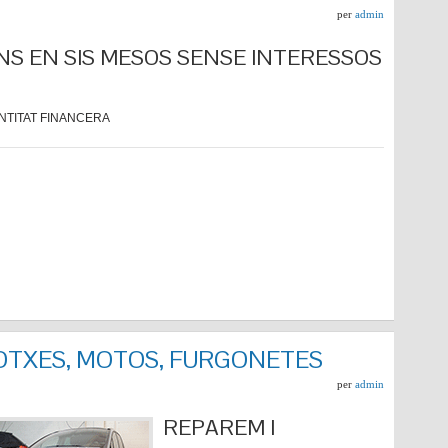
per
admin
NS EN SIS MESOS SENSE INTERESSOS
NTITAT FINANCERA
COTXES, MOTOS, FURGONETES
per
admin
REPARE
M I