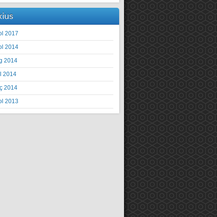
xius
ol 2017
ol 2014
g 2014
il 2014
ç 2014
ol 2013