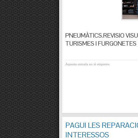
PNEUMÀTICS.REVISIO VISUA
TURISMES I FURGONETES F
Aquesta entrada no té etiquetes
PAGUI LES REPARACI
INTERESSOS