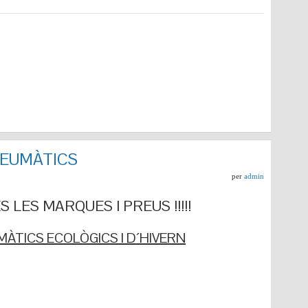
NEUMÀTICS
per
admin
 LES MARQUES I PREUS !!!!!
ÀTICS ECOLÒGICS I D´HIVERN