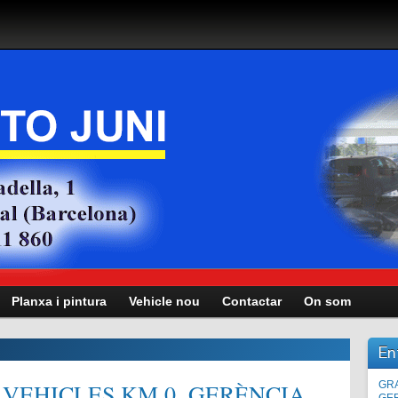
Planxa i pintura
Vehicle nou
Contactar
On som
En
VEHICLES KM.0, GERÈNCIA,
Man
GRA