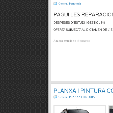
General
,
Postvenda
PAGUI LES REPARACIO
DESPESES D´ESTUDI I GESTIÓ . 3%
OFERTA SUBJECTA AL DICTAMEN DE L´E
Aquesta entrada no té etiquetes
PLANXA I PINTURA 
General
,
PLANXA I PINTURA