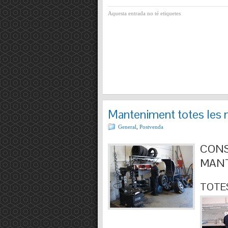
Aquesta entrada no té etiquetes
Manteniment totes les 
General
,
Postvenda
CONS
MANT
TOTES