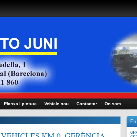
Planxa i pintura
Vehicle nou
Contactar
On som
En
VEHICLES KM.0, GERÈNCIA,
Man
GRA