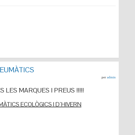
NEUMÀTICS
per
admin
 LES MARQUES I PREUS !!!!!
ÀTICS ECOLÒGICS I D´HIVERN