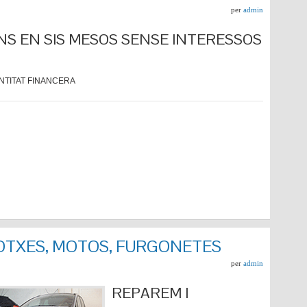
per
admin
NS EN SIS MESOS SENSE INTERESSOS
NTITAT FINANCERA
COTXES, MOTOS, FURGONETES
per
admin
REPARE
M I