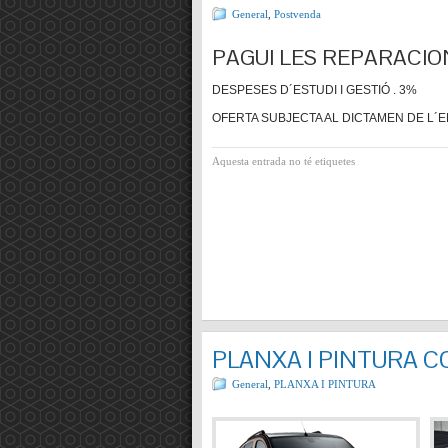
General
,
Postvenda
PAGUI LES REPARACIO
DESPESES D´ESTUDI I GESTIÓ . 3%
OFERTA SUBJECTA AL DICTAMEN DE L´E
Aquesta entrada no té etiquetes
PLANXA I PINTURA 
General
,
PLANXA I PINTURA