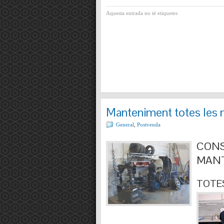
Aquesta entrada no té etiquetes
Manteniment totes les 
General
,
Postvenda
CONS
MANT
TOTES