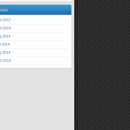
xius
ol 2017
ol 2014
g 2014
il 2014
ç 2014
ol 2013