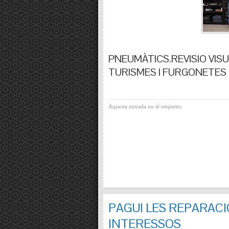
PNEUMÀTICS.REVISIO VISUA
TURISMES I FURGONETES F
Aquesta entrada no té etiquetes
PAGUI LES REPARACI
INTERESSOS