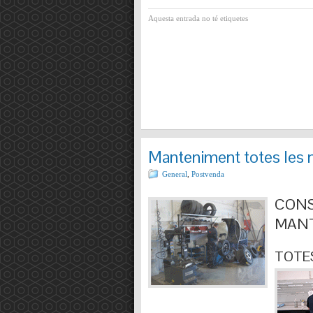
Aquesta entrada no té etiquetes
Manteniment totes les 
General
,
Postvenda
CONS
MANT
TOTES