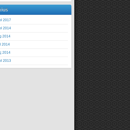
xius
ol 2017
ol 2014
g 2014
il 2014
ç 2014
ol 2013