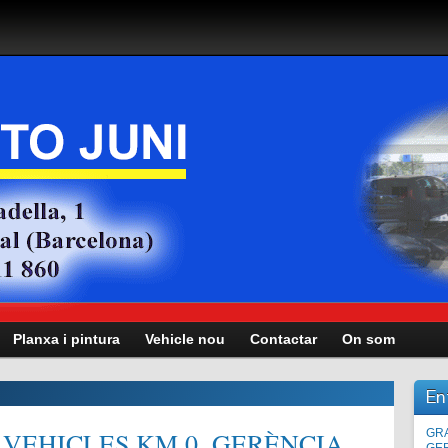
Planxa i pintura
Vehicle nou
Contactar
On som
En
VEHICLES KM.0, GERÈNCIA,
Man
GRA