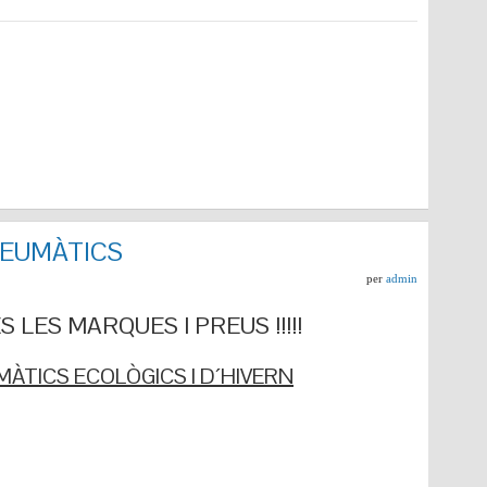
NEUMÀTICS
per
admin
 LES MARQUES I PREUS !!!!!
ÀTICS ECOLÒGICS I D´HIVERN