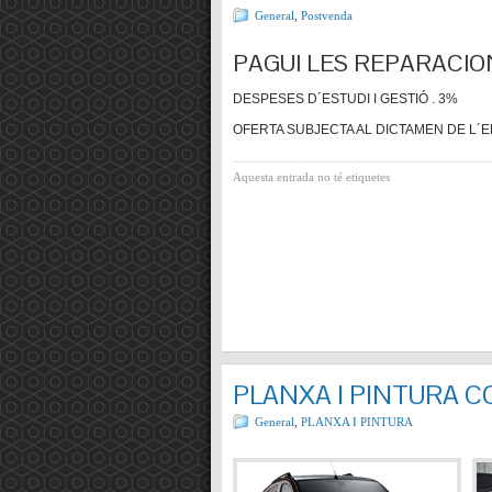
General
,
Postvenda
PAGUI LES REPARACIO
DESPESES D´ESTUDI I GESTIÓ . 3%
OFERTA SUBJECTA AL DICTAMEN DE L´E
Aquesta entrada no té etiquetes
PLANXA I PINTURA 
General
,
PLANXA I PINTURA