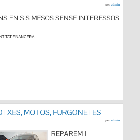
per
admin
NS EN SIS MESOS SENSE INTERESSOS
NTITAT FINANCERA
COTXES, MOTOS, FURGONETES
per
admin
REPARE
M I