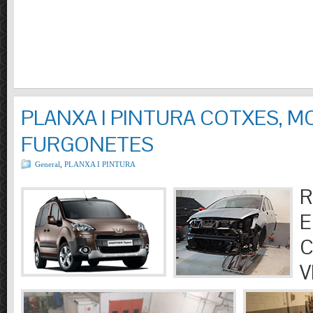
PLANXA I PINTURA COTXES, M
FURGONETES
General
,
PLANXA I PINTURA
R
E
C
V