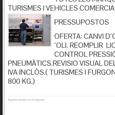
TURISMES I VEHICLES COMERCIA
PRESSUPOSTOS
OFERTA: CANVI D´OL
´OLI. REOMPLIR LIQ
CONTROL PRESSI
PNEUMÀTICS.REVISIO VISUAL DEL
IVA INCLÒS.( TURISMES I FURGO
800 KG.)
Aquesta entrada no té etiquetes