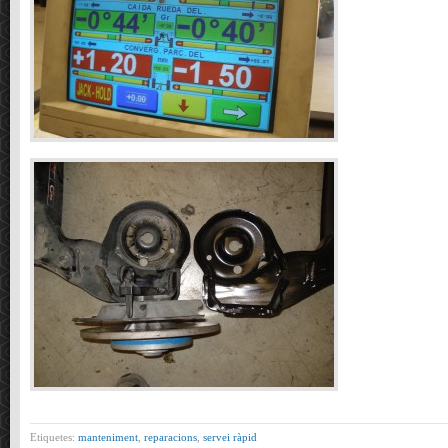
Etiquetes:
manteniment
,
reparacions
,
servei ràpid