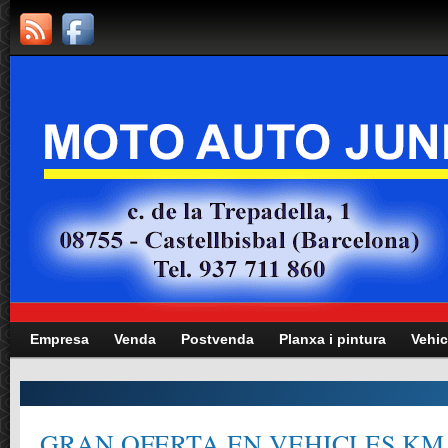
Empresa
Venda
Postvenda
Planxa i pintura
Vehic
GRAN OFERTA EN VEHICLES KM.