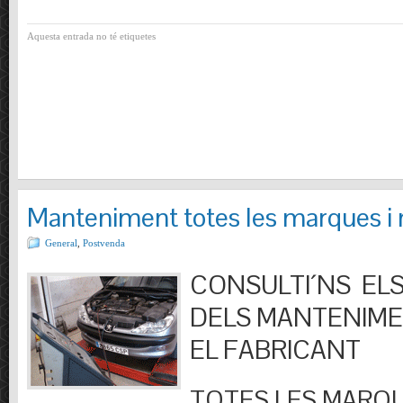
Aquesta entrada no té etiquetes
Manteniment totes les marques i
General
,
Postvenda
CONSULTI´NS ELS
DELS MANTENIM
EL FABRICANT
TOTES LES MARQU