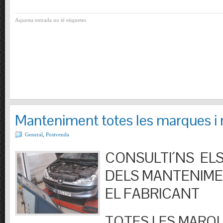
Aquesta entrada no té etiquetes
Manteniment totes les marques i
General
,
Postvenda
CONSULTI´NS ELS
DELS MANTENIM
EL FABRICANT
TOTES LES MARQU