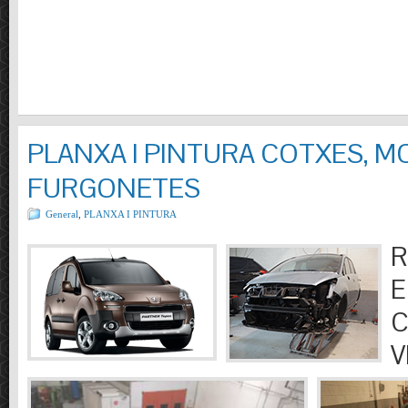
PLANXA I PINTURA COTXES, M
FURGONETES
General
,
PLANXA I PINTURA
R
E
C
V