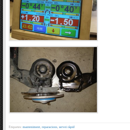
Etiquetes:
manteniment
,
reparacions
,
servei ràpid