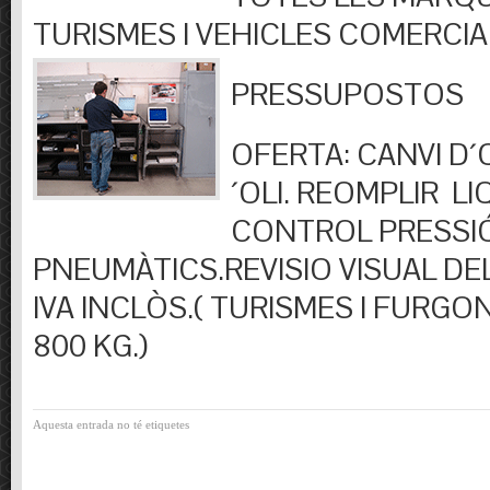
TURISMES I VEHICLES COMERCIA
PRESSUPOSTOS
OFERTA: CANVI D´OL
´OLI. REOMPLIR LIQ
CONTROL PRESSI
PNEUMÀTICS.REVISIO VISUAL DEL
IVA INCLÒS.( TURISMES I FURGO
800 KG.)
Aquesta entrada no té etiquetes