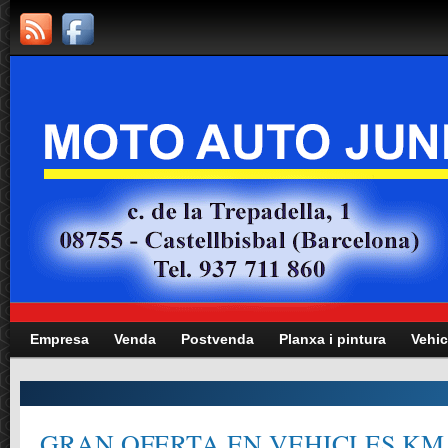
Empresa
Venda
Postvenda
Planxa i pintura
Vehic
GRAN OFERTA EN VEHICLES KM.