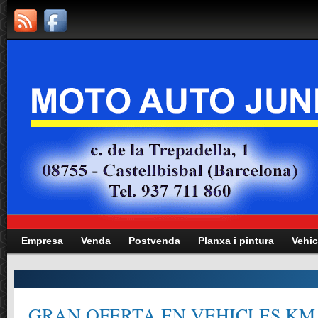
Empresa
Venda
Postvenda
Planxa i pintura
Vehic
GRAN OFERTA EN VEHICLES KM.