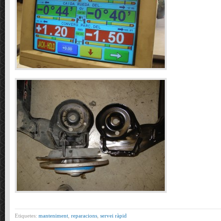
Etiquetes:
manteniment
,
reparacions
,
servei ràpid