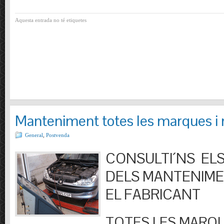
Aquesta entrada no té etiquetes
Manteniment totes les marques i
General
,
Postvenda
CONSULTI´NS ELS
DELS MANTENIM
EL FABRICANT
TOTES LES MARQU