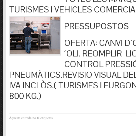
TURISMES I VEHICLES COMERCIA
PRESSUPOSTOS
OFERTA: CANVI D´OL
´OLI. REOMPLIR LIQ
CONTROL PRESSI
PNEUMÀTICS.REVISIO VISUAL DEL
IVA INCLÒS.( TURISMES I FURGO
800 KG.)
Aquesta entrada no té etiquetes