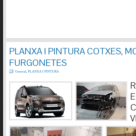
PLANXA I PINTURA COTXES, M
FURGONETES
General
,
PLANXA I PINTURA
R
E
C
V