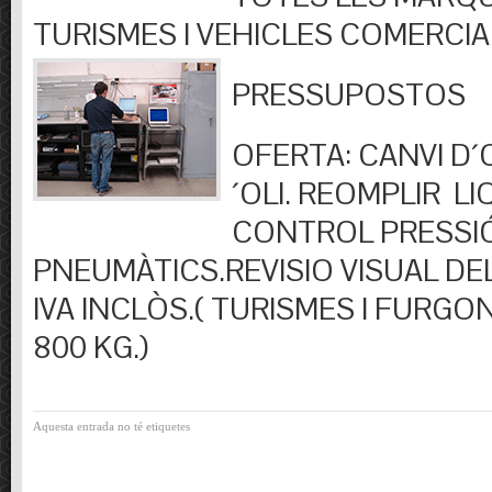
TURISMES I VEHICLES COMERCIA
PRESSUPOSTOS
OFERTA: CANVI D´OL
´OLI. REOMPLIR LIQ
CONTROL PRESSI
PNEUMÀTICS.REVISIO VISUAL DEL
IVA INCLÒS.( TURISMES I FURGO
800 KG.)
Aquesta entrada no té etiquetes