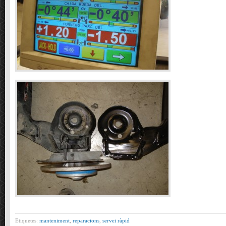
Etiquetes:
manteniment
,
reparacions
,
servei ràpid