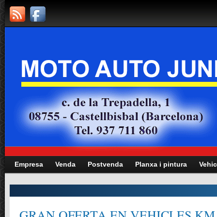
Empresa
Venda
Postvenda
Planxa i pintura
Vehic
GRAN OFERTA EN VEHICLES KM.