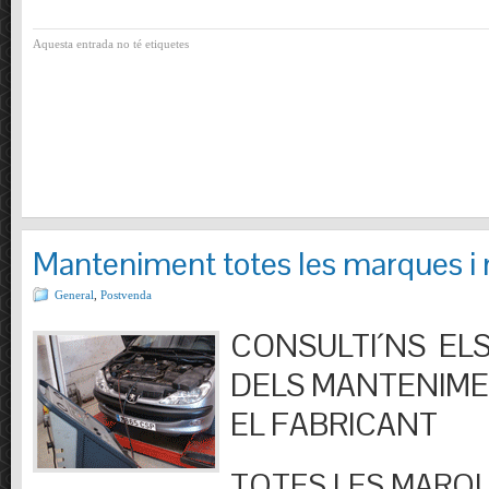
Aquesta entrada no té etiquetes
Manteniment totes les marques i
General
,
Postvenda
CONSULTI´NS ELS
DELS MANTENIM
EL FABRICANT
TOTES LES MARQU