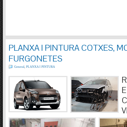
PLANXA I PINTURA COTXES, M
FURGONETES
General
,
PLANXA I PINTURA
R
E
C
V