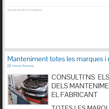
Aquesta entrada no té etiquetes
Manteniment totes les marques i
General
,
Postvenda
CONSULTI´NS ELS
DELS MANTENIM
EL FABRICANT
TOTES LES MARQU