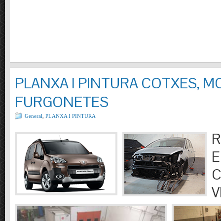
PLANXA I PINTURA COTXES, M
FURGONETES
General
,
PLANXA I PINTURA
R
E
C
V