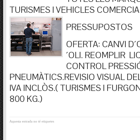
TURISMES I VEHICLES COMERCIA
PRESSUPOSTOS
OFERTA: CANVI D´OL
´OLI. REOMPLIR LIQ
CONTROL PRESSI
PNEUMÀTICS.REVISIO VISUAL DEL
IVA INCLÒS.( TURISMES I FURGO
800 KG.)
Aquesta entrada no té etiquetes