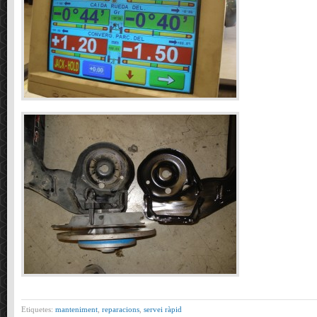
Etiquetes:
manteniment
,
reparacions
,
servei ràpid