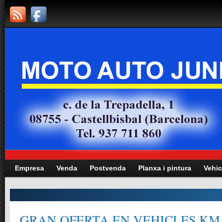
Empresa
Venda
Postvenda
Planxa i pintura
Vehic
GRAN OFERTA EN VEHICLES KM.