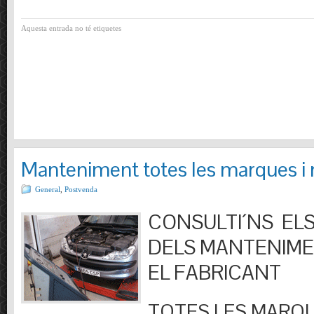
Aquesta entrada no té etiquetes
Manteniment totes les marques i
General
,
Postvenda
CONSULTI´NS ELS
DELS MANTENIM
EL FABRICANT
TOTES LES MARQU