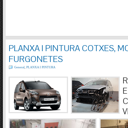
PLANXA I PINTURA COTXES, M
FURGONETES
General
,
PLANXA I PINTURA
R
E
C
V