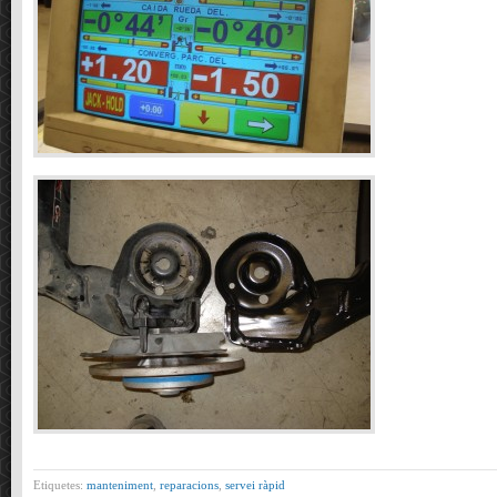
Etiquetes:
manteniment
,
reparacions
,
servei ràpid