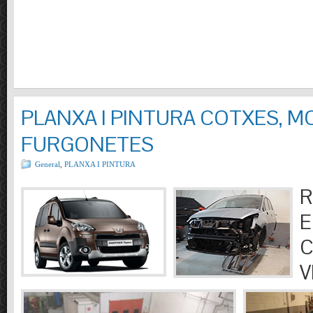
PLANXA I PINTURA COTXES, M
FURGONETES
General
,
PLANXA I PINTURA
R
E
C
V