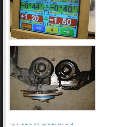
Etiquetes:
manteniment
,
reparacions
,
servei ràpid