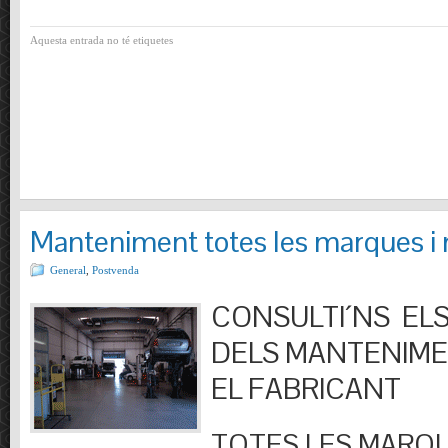
Aquesta entrada no té etiquetes
Manteniment totes les marques i
General
,
Postvenda
CONSULTI´NS ELS
DELS MANTENIM
EL FABRICANT
TOTES LES MARQU