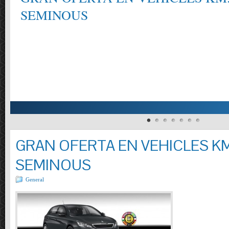
CONSULTI´NS ELS REQUISITS DELS MANTENIMENTS SEGONS EL FAB
MODELS, TURISMES I VEHICLES COMERCIALS PRESSUPOSTOS OFERTA: 
REOMPLIR LIQUIDS . CONTROL PRESSIÓ PNEUMÀTICS.REVISIO VISUAL
INCLÒS.( TURISMES I FURGONETES FINS A 800 KG.)
GRAN OFERTA EN VEHICLES KM
SEMINOUS
General