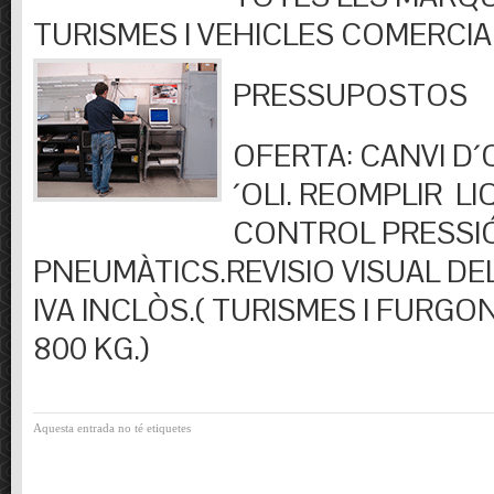
TURISMES I VEHICLES COMERCIA
PRESSUPOSTOS
OFERTA: CANVI D´OL
´OLI. REOMPLIR LIQ
CONTROL PRESSI
PNEUMÀTICS.REVISIO VISUAL DEL
IVA INCLÒS.( TURISMES I FURGO
800 KG.)
Aquesta entrada no té etiquetes