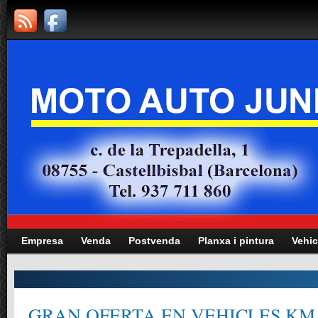
Empresa
Venda
Postvenda
Planxa i pintura
Vehic
Manteniment totes les marques i mode