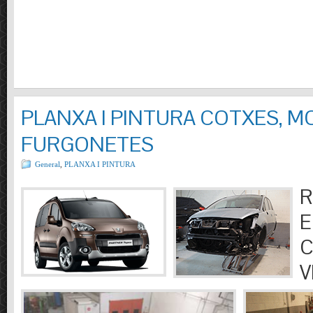
PLANXA I PINTURA COTXES, M
FURGONETES
General
,
PLANXA I PINTURA
R
E
C
V