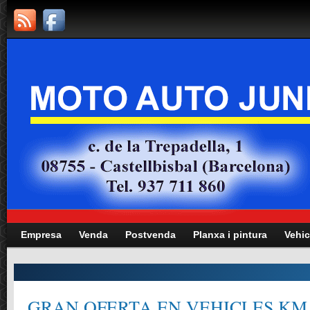
Empresa
Venda
Postvenda
Planxa i pintura
Vehic
GRAN OFERTA EN VEHICLES KM.