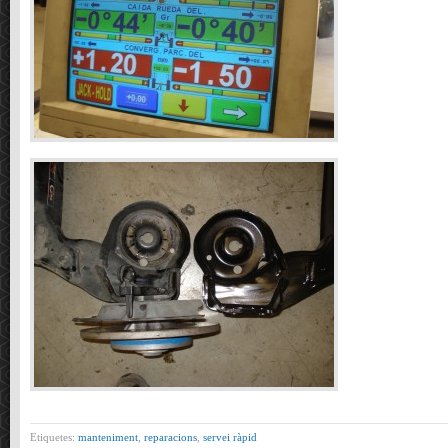
Etiquetes:
manteniment
,
reparacions
,
servei ràpid