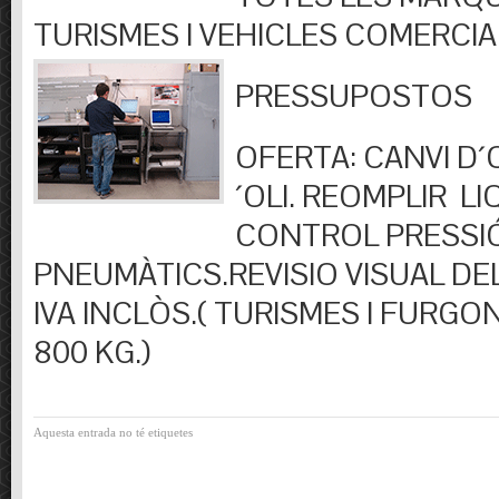
TURISMES I VEHICLES COMERCIA
PRESSUPOSTOS
OFERTA: CANVI D´OL
´OLI. REOMPLIR LIQ
CONTROL PRESSI
PNEUMÀTICS.REVISIO VISUAL DEL
IVA INCLÒS.( TURISMES I FURGO
800 KG.)
Aquesta entrada no té etiquetes