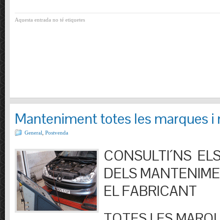
Aquesta entrada no té etiquetes
Manteniment totes les marques i
General
,
Postvenda
CONSULTI´NS ELS
DELS MANTENIM
EL FABRICANT
TOTES LES MARQU