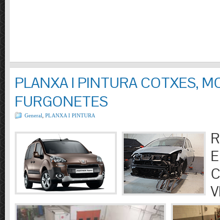
PLANXA I PINTURA COTXES, M
FURGONETES
General
,
PLANXA I PINTURA
R
E
C
V