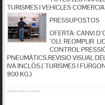
TURISMES I VEHICLES COMERCIA
PRESSUPOSTOS
OFERTA: CANVI D´OL
´OLI. REOMPLIR LIQ
CONTROL PRESSI
PNEUMÀTICS.REVISIO VISUAL DEL
IVA INCLÒS.( TURISMES I FURGO
800 KG.)
Aquesta entrada no té etiquetes