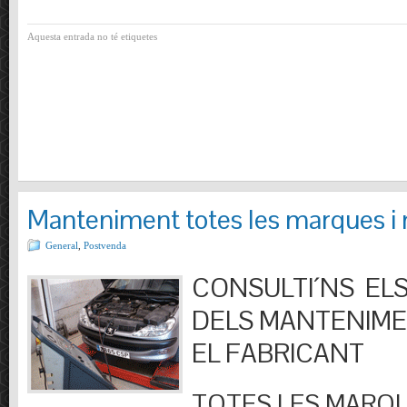
Aquesta entrada no té etiquetes
Manteniment totes les marques i
General
,
Postvenda
CONSULTI´NS ELS
DELS MANTENIM
EL FABRICANT
TOTES LES MARQU