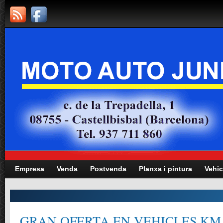
Empresa
Venda
Postvenda
Planxa i pintura
Vehic
GRAN OFERTA EN VEHICLES KM.