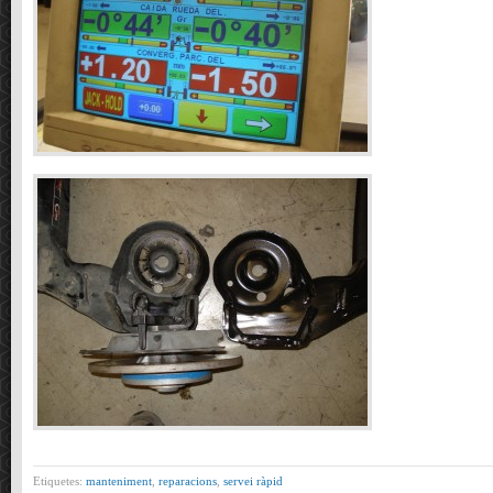
Etiquetes:
manteniment
,
reparacions
,
servei ràpid