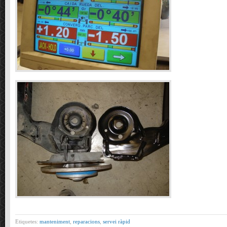
Etiquetes:
manteniment
,
reparacions
,
servei ràpid