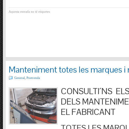
Aquesta entrada no té etiquetes
Manteniment totes les marques i
General
,
Postvenda
CONSULTI´NS ELS
DELS MANTENIM
EL FABRICANT
TOTES LES MARQU