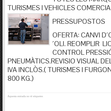
TURISMES I VEHICLES COMERCIA
PRESSUPOSTOS
OFERTA: CANVI D´OL
´OLI. REOMPLIR LIQ
CONTROL PRESSI
PNEUMÀTICS.REVISIO VISUAL DEL
IVA INCLÒS.( TURISMES I FURGO
800 KG.)
Aquesta entrada no té etiquetes