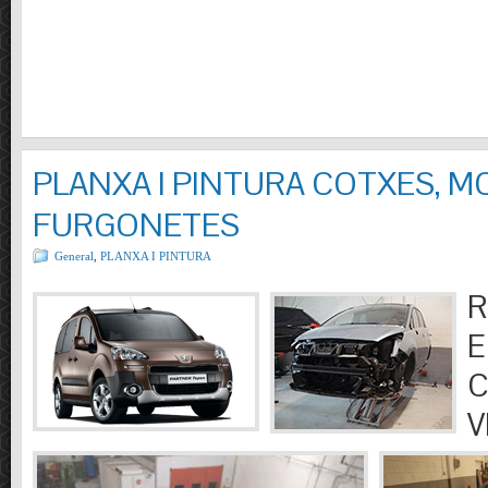
PLANXA I PINTURA COTXES, M
FURGONETES
General
,
PLANXA I PINTURA
R
E
C
V