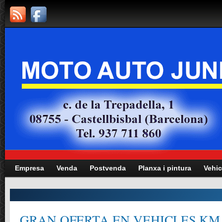
Empresa
Venda
Postvenda
Planxa i pintura
Vehic
GRAN OFERTA EN VEHICLES KM.