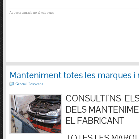
Aquesta entrada no té etiquetes
Manteniment totes les marques i
General
,
Postvenda
CONSULTI´NS ELS
DELS MANTENIM
EL FABRICANT
TOTES LES MARQU