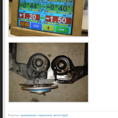
Etiquetes:
manteniment
,
reparacions
,
servei ràpid