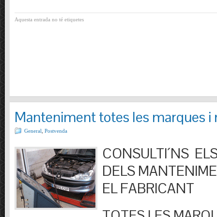
Aquesta entrada no té etiquetes
Manteniment totes les marques i
General
,
Postvenda
CONSULTI´NS ELS
DELS MANTENIM
EL FABRICANT
TOTES LES MARQU