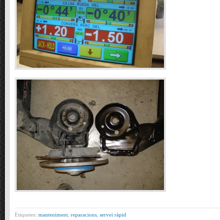
Etiquetes:
manteniment
,
reparacions
,
servei ràpid