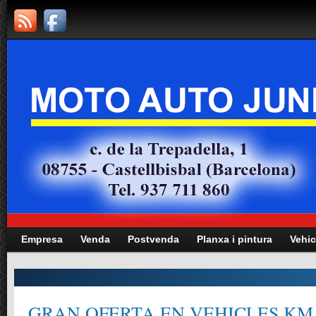
Empresa
Venda
Postvenda
Planxa i pintura
Vehic
GRAN OFERTA EN VEHICLES KM.