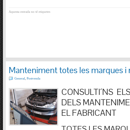
Aquesta entrada no té etiquetes
Manteniment totes les marques i
General
,
Postvenda
CONSULTI´NS ELS
DELS MANTENIM
EL FABRICANT
TOTES LES MARQU