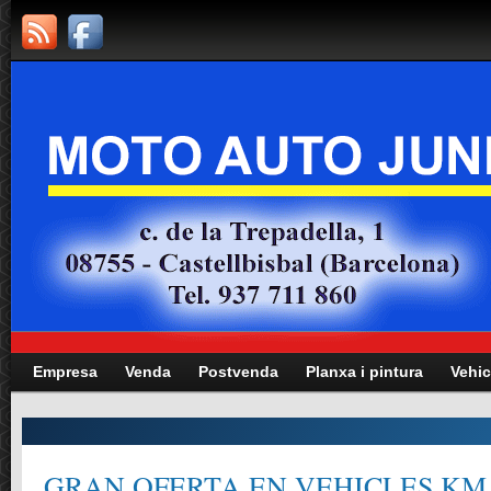
Empresa
Venda
Postvenda
Planxa i pintura
Vehic
GRAN OFERTA EN VEHICLES KM.