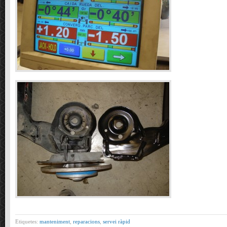
Etiquetes:
manteniment
,
reparacions
,
servei ràpid