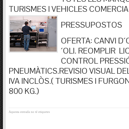
TURISMES I VEHICLES COMERCIA
PRESSUPOSTOS
OFERTA: CANVI D´OL
´OLI. REOMPLIR LIQ
CONTROL PRESSI
PNEUMÀTICS.REVISIO VISUAL DEL
IVA INCLÒS.( TURISMES I FURGO
800 KG.)
Aquesta entrada no té etiquetes