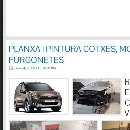
PLANXA I PINTURA COTXES, M
FURGONETES
General
,
PLANXA I PINTURA
R
E
C
V