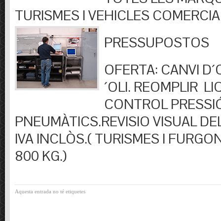
TURISMES I VEHICLES COMERCIA
PRESSUPOSTOS
OFERTA: CANVI D´OL
´OLI. REOMPLIR LIQ
CONTROL PRESSI
PNEUMÀTICS.REVISIO VISUAL DEL
IVA INCLÒS.( TURISMES I FURGO
800 KG.)
Aquesta entrada no té etiquetes