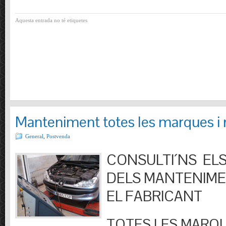
Aquesta entrada no té etiquetes
Manteniment totes les marques i
General
,
Postvenda
CONSULTI´NS ELS
DELS MANTENIM
EL FABRICANT
TOTES LES MARQU