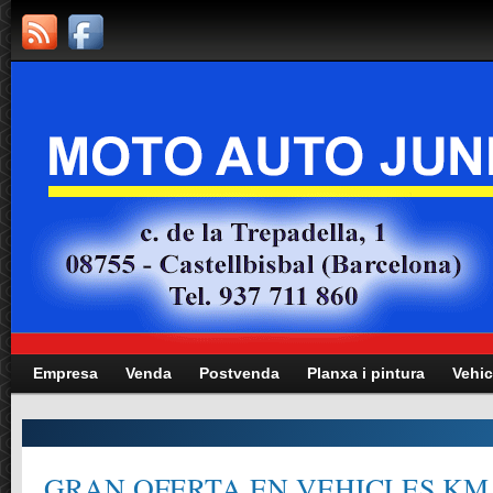
Empresa
Venda
Postvenda
Planxa i pintura
Vehic
GRAN OFERTA EN VEHICLES KM.0