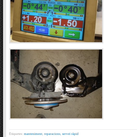
Etiquetes:
manteniment
,
reparacions
,
servei ràpid