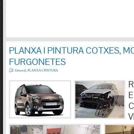
PLANXA I PINTURA COTXES, M
FURGONETES
General
,
PLANXA I PINTURA
R
E
C
V