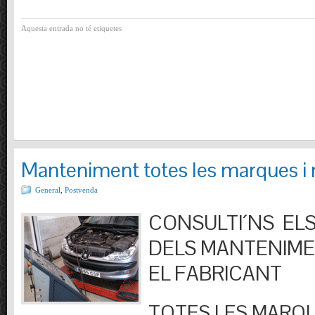
Aquesta entrada no té etiquetes
Manteniment totes les marques i
General
,
Postvenda
CONSULTI´NS ELS
DELS MANTENIM
EL FABRICANT
TOTES LES MARQU