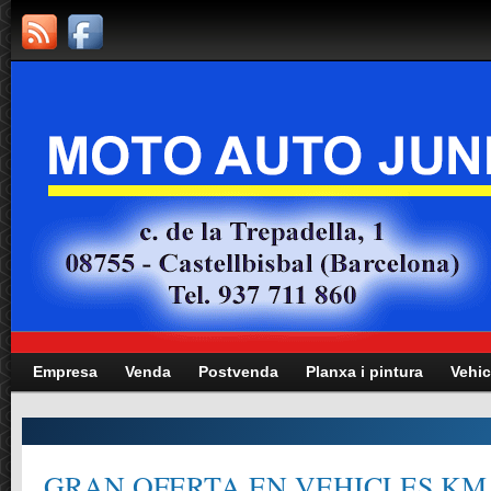
Empresa
Venda
Postvenda
Planxa i pintura
Vehic
GRAN OFERTA EN VEHICLES KM.