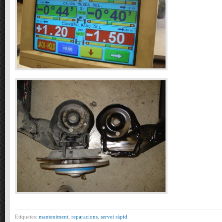
Etiquetes:
manteniment
,
reparacions
,
servei ràpid