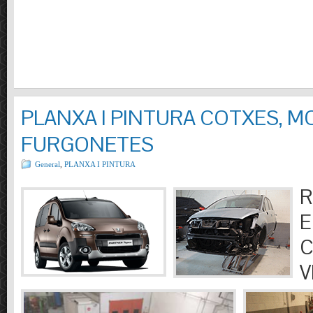
PLANXA I PINTURA COTXES, M
FURGONETES
General
,
PLANXA I PINTURA
R
E
C
V