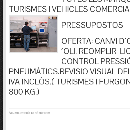
TURISMES I VEHICLES COMERCIA
PRESSUPOSTOS
OFERTA: CANVI D´OL
´OLI. REOMPLIR LIQ
CONTROL PRESSI
PNEUMÀTICS.REVISIO VISUAL DEL
IVA INCLÒS.( TURISMES I FURGO
800 KG.)
Aquesta entrada no té etiquetes