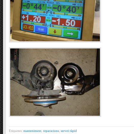
Etiquetes:
manteniment
,
reparacions
,
servei ràpid