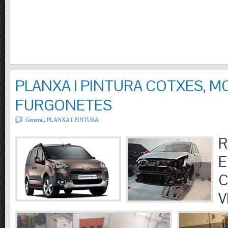
PLANXA I PINTURA COTXES, M
FURGONETES
General
,
PLANXA I PINTURA
R
E
C
V