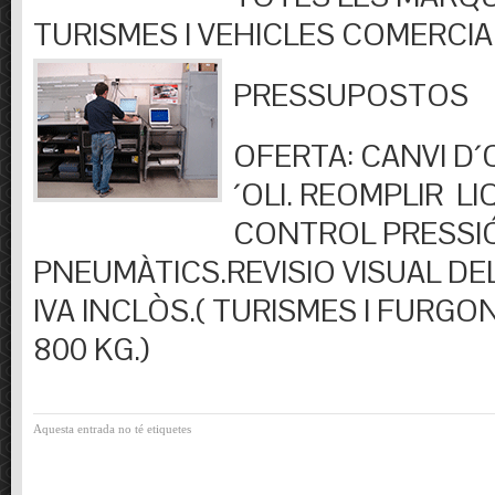
TURISMES I VEHICLES COMERCIA
PRESSUPOSTOS
OFERTA: CANVI D´OL
´OLI. REOMPLIR LIQ
CONTROL PRESSI
PNEUMÀTICS.REVISIO VISUAL DEL
IVA INCLÒS.( TURISMES I FURGO
800 KG.)
Aquesta entrada no té etiquetes