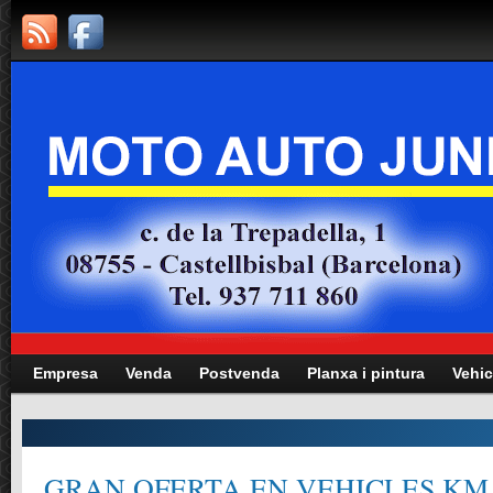
Empresa
Venda
Postvenda
Planxa i pintura
Vehic
GRAN OFERTA EN VEHICLES KM.