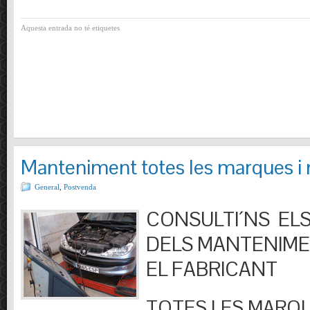
Aquesta entrada no té etiquetes
Manteniment totes les marques i
General
,
Postvenda
CONSULTI´NS ELS
DELS MANTENIM
EL FABRICANT
TOTES LES MARQU