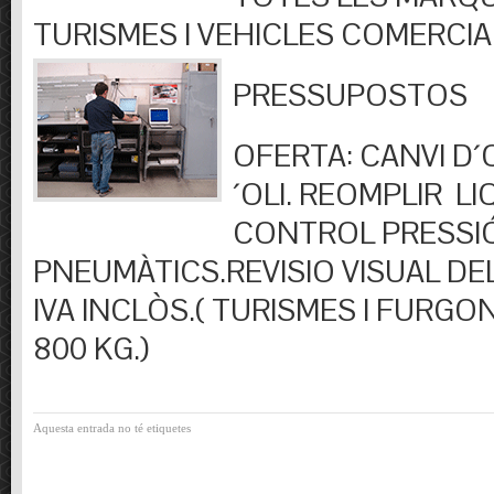
TURISMES I VEHICLES COMERCIA
PRESSUPOSTOS
OFERTA: CANVI D´OL
´OLI. REOMPLIR LIQ
CONTROL PRESSI
PNEUMÀTICS.REVISIO VISUAL DEL
IVA INCLÒS.( TURISMES I FURGO
800 KG.)
Aquesta entrada no té etiquetes