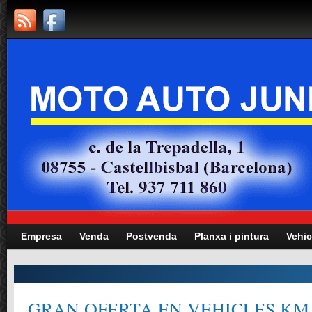
Empresa
Venda
Postvenda
Planxa i pintura
Vehic
GRAN OFERTA EN VEHICLES KM.