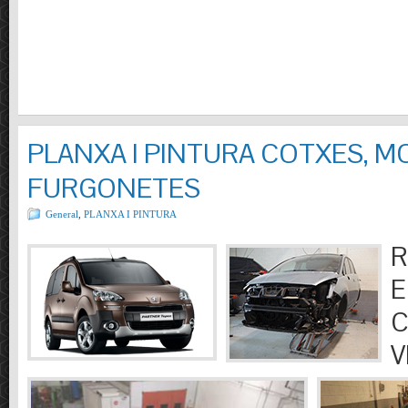
PLANXA I PINTURA COTXES, M
FURGONETES
General
,
PLANXA I PINTURA
R
E
C
V