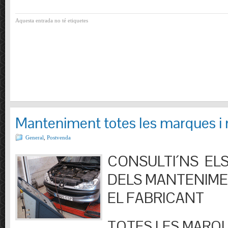
Aquesta entrada no té etiquetes
Manteniment totes les marques i
General
,
Postvenda
CONSULTI´NS ELS
DELS MANTENIM
EL FABRICANT
TOTES LES MARQU