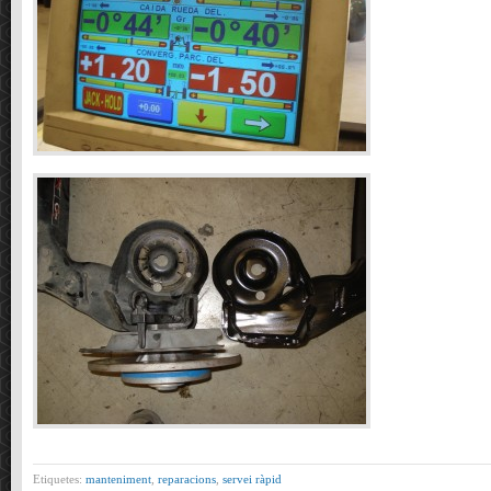
Etiquetes:
manteniment
,
reparacions
,
servei ràpid