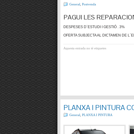
General
,
Postvenda
PAGUI LES REPARACIO
DESPESES D´ESTUDI I GESTIÓ . 3%
OFERTA SUBJECTA AL DICTAMEN DE L´E
Aquesta entrada no té etiquetes
PLANXA I PINTURA 
General
,
PLANXA I PINTURA