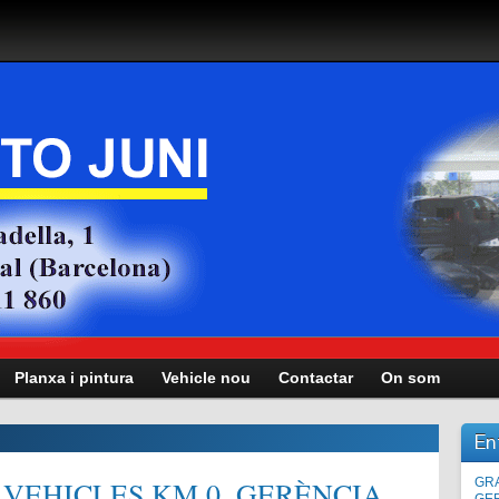
Planxa i pintura
Vehicle nou
Contactar
On som
En
VEHICLES KM.0, GERÈNCIA,
Man
GRA