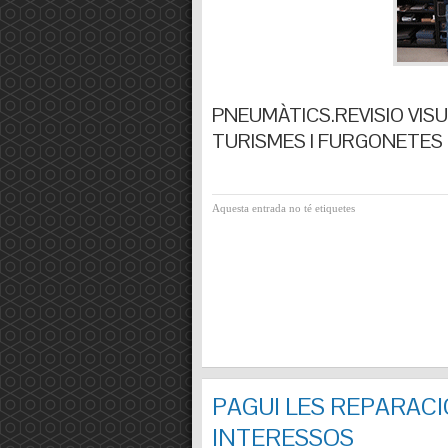
PNEUMÀTICS.REVISIO VISUA
TURISMES I FURGONETES F
Aquesta entrada no té etiquetes
PAGUI LES REPARACI
INTERESSOS