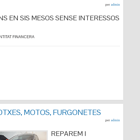
per
admin
NS EN SIS MESOS SENSE INTERESSOS
NTITAT FINANCERA
COTXES, MOTOS, FURGONETES
per
admin
REPARE
M I