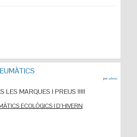
NEUMÀTICS
per
admin
 LES MARQUES I PREUS !!!!!
ÀTICS ECOLÒGICS I D´HIVERN