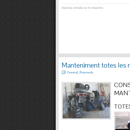
Aquesta entrada no té etiquetes
Manteniment totes les 
General
,
Postvenda
CONS
MANT
TOTES