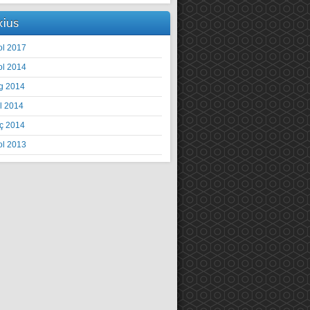
xius
ol 2017
ol 2014
g 2014
il 2014
ç 2014
ol 2013