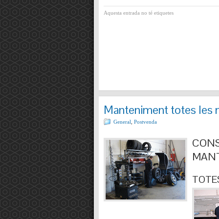
Aquesta entrada no té etiquetes
Manteniment totes les 
General
,
Postvenda
CONS
MANT
TOTES