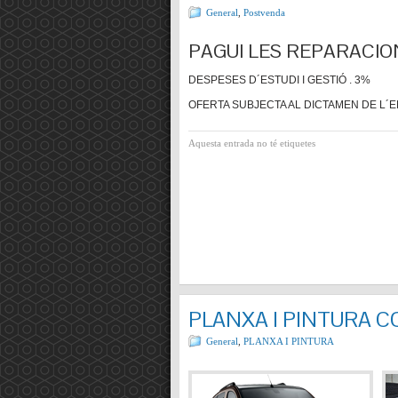
General
,
Postvenda
PAGUI LES REPARACIO
DESPESES D´ESTUDI I GESTIÓ . 3%
OFERTA SUBJECTA AL DICTAMEN DE L´E
Aquesta entrada no té etiquetes
PLANXA I PINTURA 
General
,
PLANXA I PINTURA