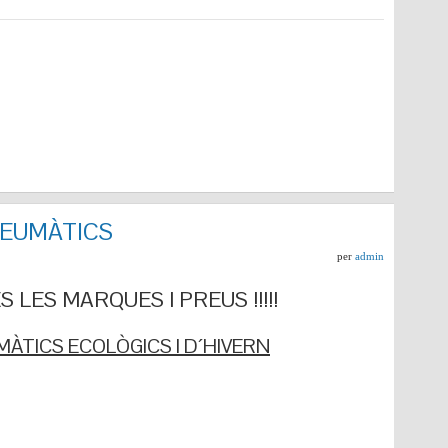
NEUMÀTICS
per
admin
 LES MARQUES I PREUS !!!!!
ÀTICS ECOLÒGICS I D´HIVERN