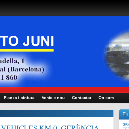
Planxa i pintura
Vehicle nou
Contactar
On som
En
VEHICLES KM.0, GERÈNCIA,
Man
GRA