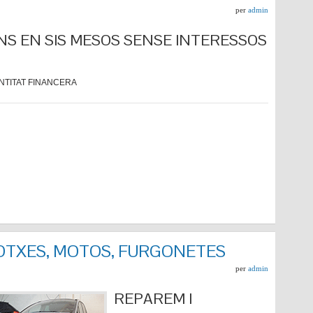
per
admin
NS EN SIS MESOS SENSE INTERESSOS
NTITAT FINANCERA
COTXES, MOTOS, FURGONETES
per
admin
REPARE
M I