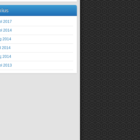
xius
ol 2017
ol 2014
g 2014
il 2014
ç 2014
ol 2013