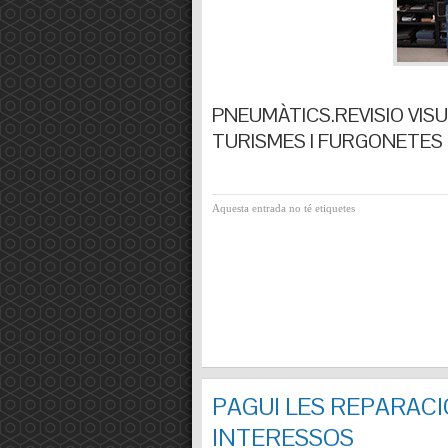
PNEUMÀTICS.REVISIO VISUA
TURISMES I FURGONETES F
Aquesta entrada no té etiquetes
PAGUI LES REPARACI
INTERESSOS