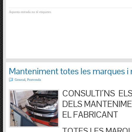
Aquesta entrada no té etiquetes
Manteniment totes les marques i
General
,
Postvenda
CONSULTI´NS ELS
DELS MANTENIM
EL FABRICANT
TOTES LES MARQU