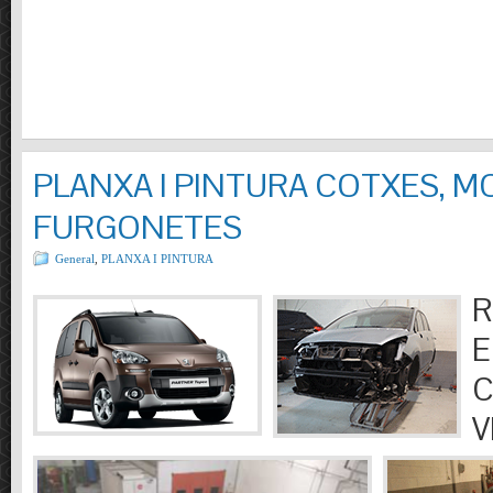
PLANXA I PINTURA COTXES, M
FURGONETES
General
,
PLANXA I PINTURA
R
E
C
V