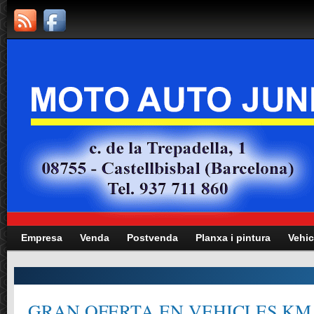
Empresa
Venda
Postvenda
Planxa i pintura
Vehic
GRAN OFERTA EN VEHICLES KM.