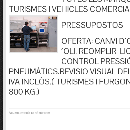
TURISMES I VEHICLES COMERCIA
PRESSUPOSTOS
OFERTA: CANVI D´OL
´OLI. REOMPLIR LIQ
CONTROL PRESSI
PNEUMÀTICS.REVISIO VISUAL DEL
IVA INCLÒS.( TURISMES I FURGO
800 KG.)
Aquesta entrada no té etiquetes