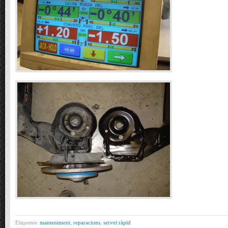
Etiquetes:
manteniment
,
reparacions
,
servei ràpid