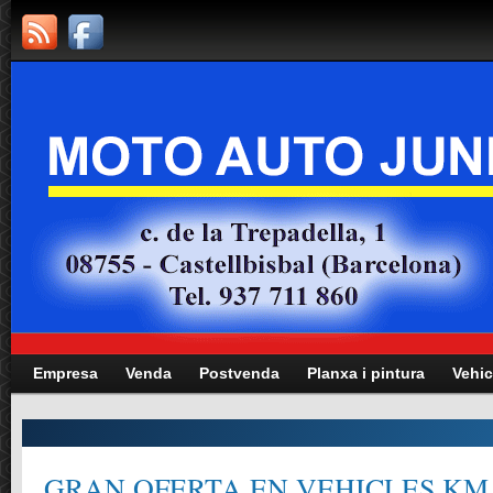
Empresa
Venda
Postvenda
Planxa i pintura
Vehic
GRAN OFERTA EN VEHICLES KM.