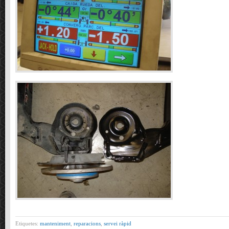
Etiquetes:
manteniment
,
reparacions
,
servei ràpid