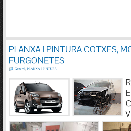
PLANXA I PINTURA COTXES, M
FURGONETES
General
,
PLANXA I PINTURA
R
E
C
V