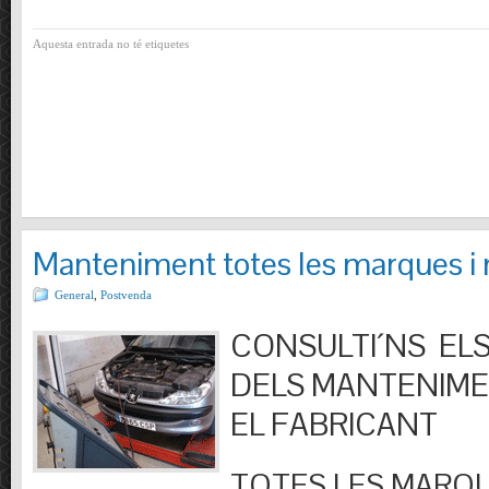
Aquesta entrada no té etiquetes
Manteniment totes les marques i
General
,
Postvenda
CONSULTI´NS ELS
DELS MANTENIM
EL FABRICANT
TOTES LES MARQU