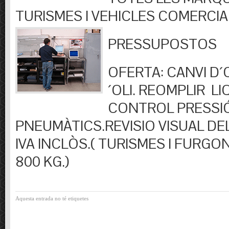
TURISMES I VEHICLES COMERCIA
PRESSUPOSTOS
OFERTA: CANVI D´OL
´OLI. REOMPLIR LIQ
CONTROL PRESSI
PNEUMÀTICS.REVISIO VISUAL DEL
IVA INCLÒS.( TURISMES I FURGO
800 KG.)
Aquesta entrada no té etiquetes