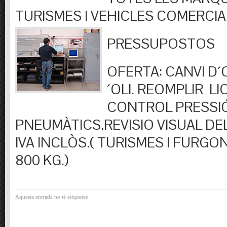
TURISMES I VEHICLES COMERCIA
PRESSUPOSTOS
OFERTA: CANVI D´OL
´OLI. REOMPLIR LIQ
CONTROL PRESSI
PNEUMÀTICS.REVISIO VISUAL DEL
IVA INCLÒS.( TURISMES I FURGO
800 KG.)
Aquesta entrada no té etiquetes