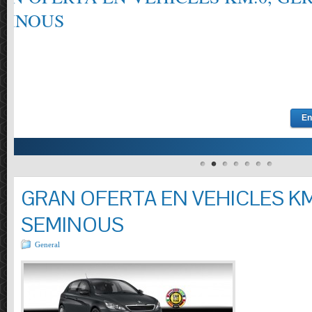
CONSULTI´NS ELS REQUISITS DELS MANTENIMENTS SEGONS EL FAB
MODELS, TURISMES I VEHICLES COMERCIALS PRESSUPOSTOS OFERTA: 
REOMPLIR LIQUIDS . CONTROL PRESSIÓ PNEUMÀTICS.REVISIO VISUAL
INCLÒS.( TURISMES I FURGONETES FINS A 800 KG.)
GRAN OFERTA EN VEHICLES KM
SEMINOUS
General