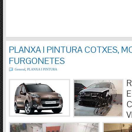
PLANXA I PINTURA COTXES, M
FURGONETES
General
,
PLANXA I PINTURA
R
E
C
V