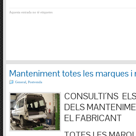
Aquesta entrada no té etiquetes
Manteniment totes les marques i
General
,
Postvenda
CONSULTI´NS ELS
DELS MANTENIM
EL FABRICANT
TOTES LES MARQU