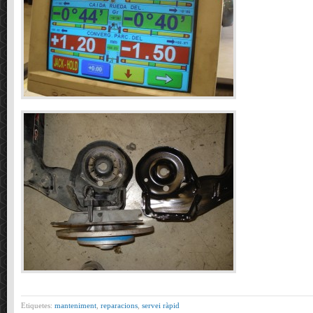
Etiquetes:
manteniment
,
reparacions
,
servei ràpid