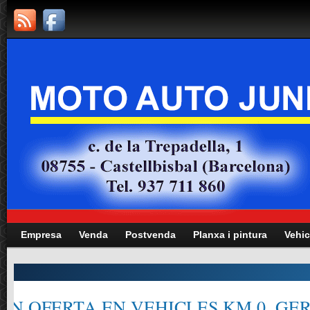
Empresa
Venda
Postvenda
Planxa i pintura
Vehic
Manteniment totes les marques i mode