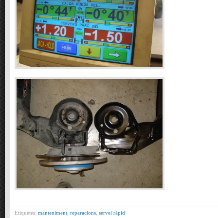
Etiquetes:
manteniment
,
reparacions
,
servei ràpid