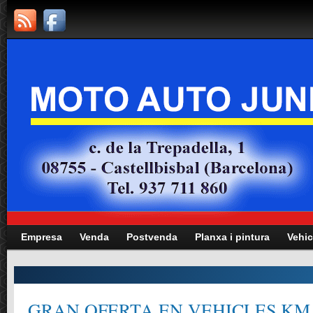
Empresa
Venda
Postvenda
Planxa i pintura
Vehic
GRAN OFERTA EN VEHICLES KM.