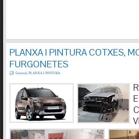
PLANXA I PINTURA COTXES, M
FURGONETES
General
,
PLANXA I PINTURA
R
E
C
V