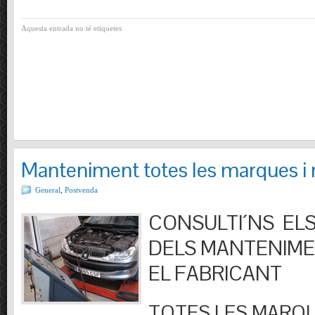
Aquesta entrada no té etiquetes
Manteniment totes les marques i
General
,
Postvenda
CONSULTI´NS ELS
DELS MANTENIM
EL FABRICANT
TOTES LES MARQU