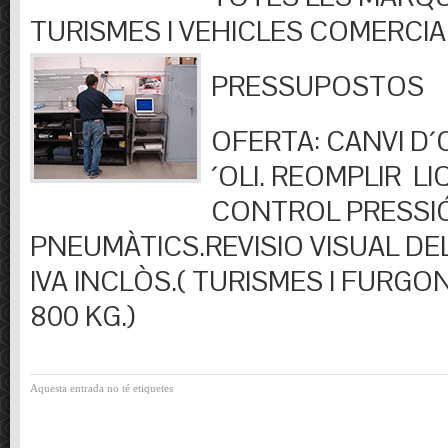
TURISMES I VEHICLES COMERCIA
PRESSUPOSTOS
OFERTA: CANVI D´OL
´OLI. REOMPLIR LIQ
CONTROL PRESSI
PNEUMÀTICS.REVISIO VISUAL DEL
IVA INCLÒS.( TURISMES I FURGO
800 KG.)
Aquesta entrada no té etiquetes