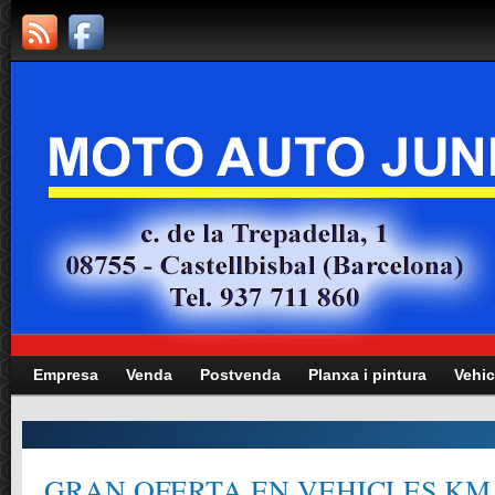
Empresa
Venda
Postvenda
Planxa i pintura
Vehic
GRAN OFERTA EN VEHICLES KM.