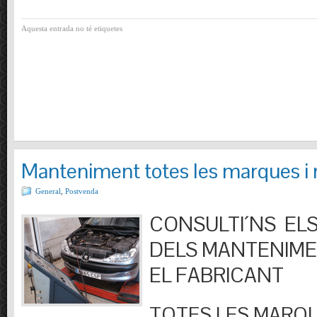
Aquesta entrada no té etiquetes
Manteniment totes les marques i
General
,
Postvenda
CONSULTI´NS ELS
DELS MANTENIM
EL FABRICANT
TOTES LES MARQU