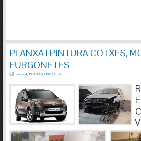
PLANXA I PINTURA COTXES, M
FURGONETES
General
,
PLANXA I PINTURA
R
E
C
V