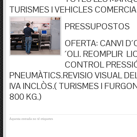
TURISMES I VEHICLES COMERCIA
PRESSUPOSTOS
OFERTA: CANVI D´OL
´OLI. REOMPLIR LIQ
CONTROL PRESSI
PNEUMÀTICS.REVISIO VISUAL DEL
IVA INCLÒS.( TURISMES I FURGO
800 KG.)
Aquesta entrada no té etiquetes