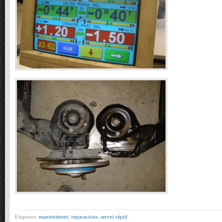
Etiquetes:
manteniment
,
reparacions
,
servei ràpid