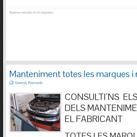
Aquesta entrada no té etiquetes
Manteniment totes les marques i
General
,
Postvenda
CONSULTI´NS ELS
DELS MANTENIM
EL FABRICANT
TOTES LES MARQU