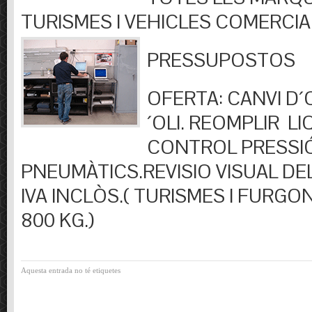
TURISMES I VEHICLES COMERCIA
PRESSUPOSTOS
OFERTA: CANVI D´OL
´OLI. REOMPLIR LIQ
CONTROL PRESSI
PNEUMÀTICS.REVISIO VISUAL DEL
IVA INCLÒS.( TURISMES I FURGO
800 KG.)
Aquesta entrada no té etiquetes