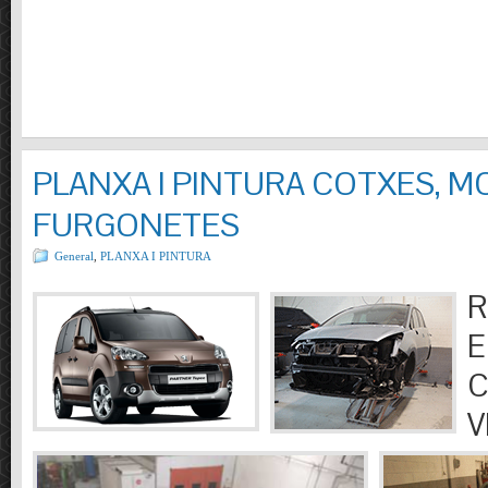
PLANXA I PINTURA COTXES, M
FURGONETES
General
,
PLANXA I PINTURA
R
E
C
V