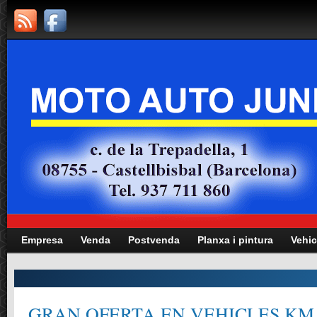
Empresa
Venda
Postvenda
Planxa i pintura
Vehic
GRAN OFERTA EN VEHICLES KM.