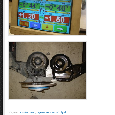
Etiquetes:
manteniment
,
reparacions
,
servei ràpid