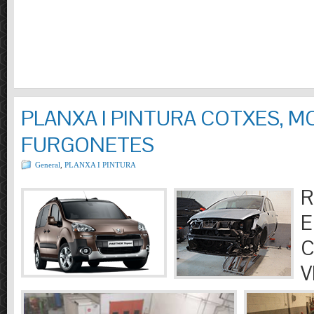
PLANXA I PINTURA COTXES, M
FURGONETES
General
,
PLANXA I PINTURA
R
E
C
V