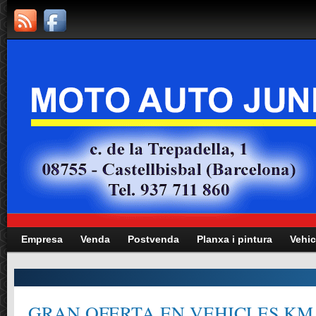
Empresa
Venda
Postvenda
Planxa i pintura
Vehic
GRAN OFERTA EN VEHICLES KM.