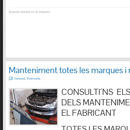
Aquesta entrada no té etiquetes
Manteniment totes les marques i
General
,
Postvenda
CONSULTI´NS ELS
DELS MANTENIM
EL FABRICANT
TOTES LES MARQU