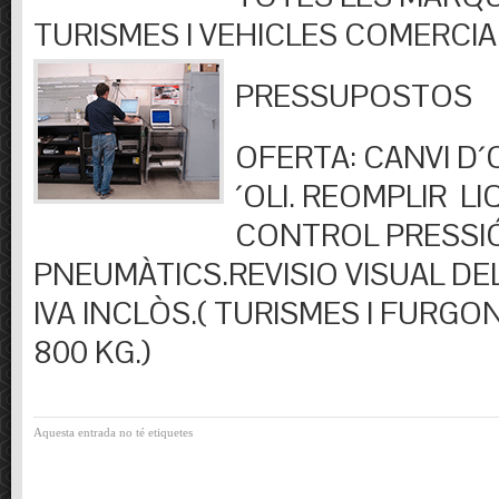
TURISMES I VEHICLES COMERCIA
PRESSUPOSTOS
OFERTA: CANVI D´OL
´OLI. REOMPLIR LIQ
CONTROL PRESSI
PNEUMÀTICS.REVISIO VISUAL DEL
IVA INCLÒS.( TURISMES I FURGO
800 KG.)
Aquesta entrada no té etiquetes