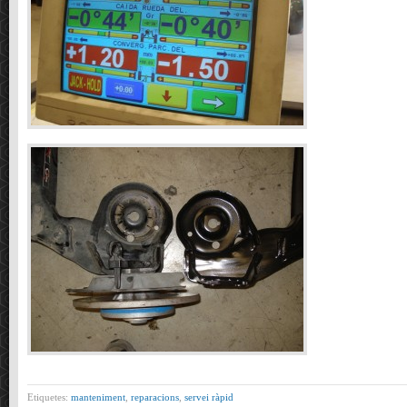
Etiquetes:
manteniment
,
reparacions
,
servei ràpid