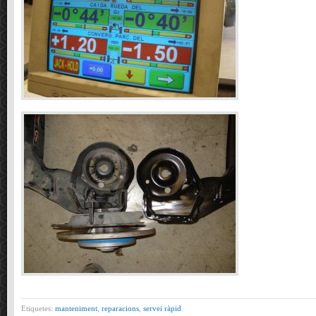
Etiquetes:
manteniment
,
reparacions
,
servei ràpid