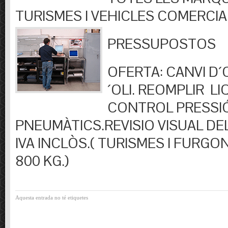
TURISMES I VEHICLES COMERCIA
PRESSUPOSTOS
OFERTA: CANVI D´OL
´OLI. REOMPLIR LIQ
CONTROL PRESSI
PNEUMÀTICS.REVISIO VISUAL DEL
IVA INCLÒS.( TURISMES I FURGO
800 KG.)
Aquesta entrada no té etiquetes