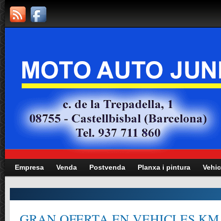
Empresa
Venda
Postvenda
Planxa i pintura
Vehic
 OFERTA EN VEHICLES KM.0, GERÈ