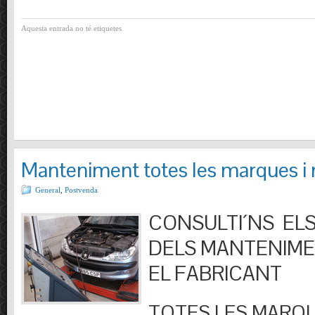
Aquesta entrada no té etiquetes
Manteniment totes les marques i
General
,
Postvenda
CONSULTI´NS ELS
DELS MANTENIM
EL FABRICANT
TOTES LES MARQU