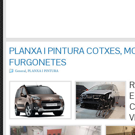
PLANXA I PINTURA COTXES, M
FURGONETES
General
,
PLANXA I PINTURA
R
E
C
V