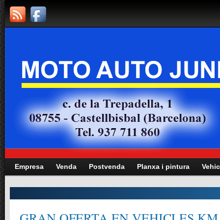
Empresa
Venda
Postvenda
Planxa i pintura
Vehic
GRAN OFERTA EN VEHICLES KM.