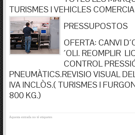
TURISMES I VEHICLES COMERCIA
PRESSUPOSTOS
OFERTA: CANVI D´OL
´OLI. REOMPLIR LIQ
CONTROL PRESSI
PNEUMÀTICS.REVISIO VISUAL DEL
IVA INCLÒS.( TURISMES I FURGO
800 KG.)
Aquesta entrada no té etiquetes