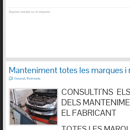
Aquesta entrada no té etiquetes
Manteniment totes les marques i
General
,
Postvenda
CONSULTI´NS ELS
DELS MANTENIM
EL FABRICANT
TOTES LES MARQU