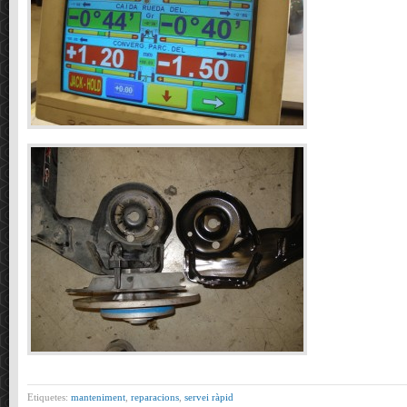
Etiquetes:
manteniment
,
reparacions
,
servei ràpid