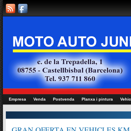
Empresa
Venda
Postvenda
Planxa i pintura
Vehic
GRAN OFERTA EN VEHICLES KM.