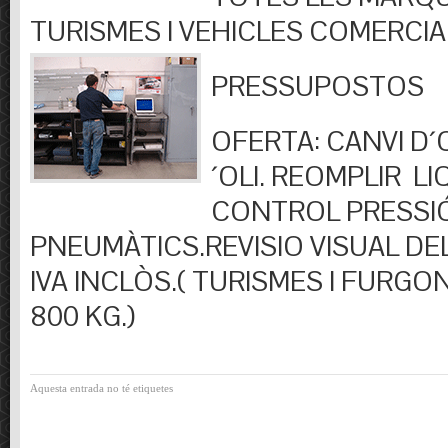
TURISMES I VEHICLES COMERCIA
PRESSUPOSTOS
OFERTA: CANVI D´OL
´OLI. REOMPLIR LIQ
CONTROL PRESSI
PNEUMÀTICS.REVISIO VISUAL DEL
IVA INCLÒS.( TURISMES I FURGO
800 KG.)
Aquesta entrada no té etiquetes