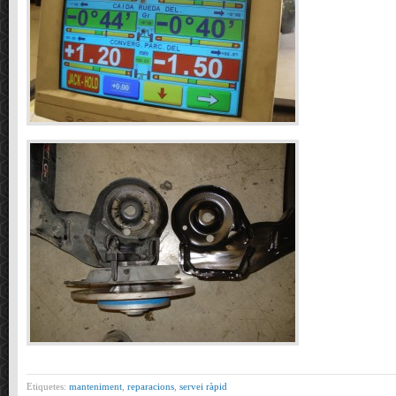
Etiquetes:
manteniment
,
reparacions
,
servei ràpid