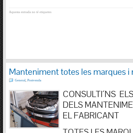
Aquesta entrada no té etiquetes
Manteniment totes les marques i
General
,
Postvenda
CONSULTI´NS ELS
DELS MANTENIM
EL FABRICANT
TOTES LES MARQU