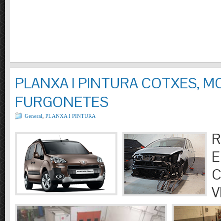
PLANXA I PINTURA COTXES, M
FURGONETES
General
,
PLANXA I PINTURA
R
E
C
V