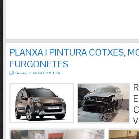
PLANXA I PINTURA COTXES, M
FURGONETES
General
,
PLANXA I PINTURA
R
E
C
V